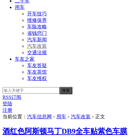
二手车
用车
开车技巧
维修保养
车险攻略
省钱窍门
汽车新闻
汽车改装
交通法规
车友之家
车友答疑
车友茶馆
车友维权
RSS订阅
登陆
注册
当前位置：
汽车信息网
用车
汽车改装
正文
>
>
>
酒红色阿斯顿马丁DB9全车贴紫色车膜