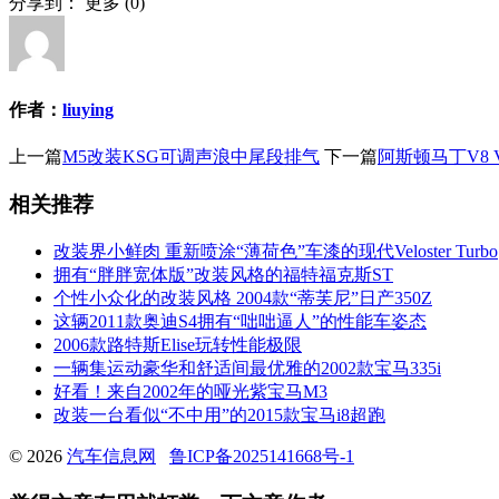
分享到：
更多
(
0
)
作者：
liuying
上一篇
M5改装KSG可调声浪中尾段排气
下一篇
阿斯顿马丁V8 
相关推荐
改装界小鲜肉 重新喷涂“薄荷色”车漆的现代Veloster Turbo
拥有“胖胖宽体版”改装风格的福特福克斯ST
个性小众化的改装风格 2004款“蒂芙尼”日产350Z
这辆2011款奥迪S4拥有“咄咄逼人”的性能车姿态
2006款路特斯Elise玩转性能极限
一辆集运动豪华和舒适间最优雅的2002款宝马335i
好看！来自2002年的哑光紫宝马M3
改装一台看似“不中用”的2015款宝马i8超跑
© 2026
汽车信息网
鲁ICP备2025141668号-1