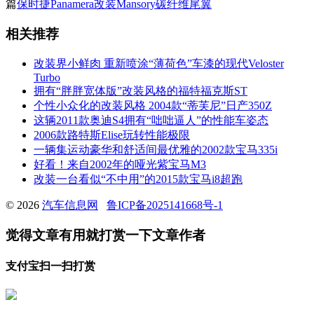
篇
保时捷Panamera改装Mansory碳纤维尾翼
相关推荐
改装界小鲜肉 重新喷涂“薄荷色”车漆的现代Veloster
Turbo
拥有“胖胖宽体版”改装风格的福特福克斯ST
个性小众化的改装风格 2004款“蒂芙尼”日产350Z
这辆2011款奥迪S4拥有“咄咄逼人”的性能车姿态
2006款路特斯Elise玩转性能极限
一辆集运动豪华和舒适间最优雅的2002款宝马335i
好看！来自2002年的哑光紫宝马M3
改装一台看似“不中用”的2015款宝马i8超跑
© 2026
汽车信息网
鲁ICP备2025141668号-1
觉得文章有用就打赏一下文章作者
支付宝扫一扫打赏