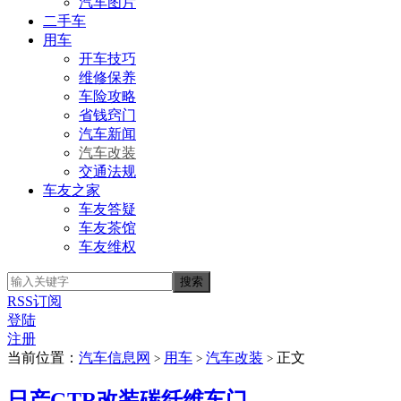
汽车图片
二手车
用车
开车技巧
维修保养
车险攻略
省钱窍门
汽车新闻
汽车改装
交通法规
车友之家
车友答疑
车友茶馆
车友维权
RSS订阅
登陆
注册
当前位置：
汽车信息网
用车
汽车改装
正文
>
>
>
日产GTR改装碳纤维车门