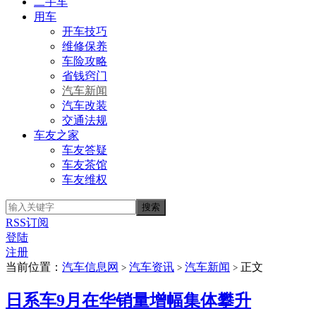
二手车
用车
开车技巧
维修保养
车险攻略
省钱窍门
汽车新闻
汽车改装
交通法规
车友之家
车友答疑
车友茶馆
车友维权
RSS订阅
登陆
注册
当前位置：
汽车信息网
汽车资讯
汽车新闻
正文
>
>
>
日系车9月在华销量增幅集体攀升