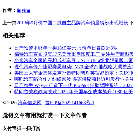
作者：
liuying
上一篇
2013年9月份中国二线自主品牌汽车销量纷纷出现增长
相关推荐
日产预警本财年亏损18亿美元 股价单日暴跌近8%
福特汽车宣布投资37亿美元重启印度工厂 专注生产新型
小米汽车全家族亮相成都车展，SU7 Ultra纽北限量版与豪
现代汽车停产捷尼赛思电动GV70 全球产能战略大调整
美国三大车企集体发声抨击特朗普对英贸易协定：关税冲
哪吒汽车陷合作方纠纷风波 多家供应商起诉引发行业关
日产携手 Wayve 打造下一代 ProPilot 辅助驾驶系统，2
特朗普关税政策或致 2025 年美国车企成本飙升 1080 
© 2026
汽车信息网
鲁ICP备2025141668号-1
觉得文章有用就打赏一下文章作者
支付宝扫一扫打赏