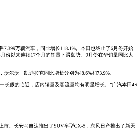
销售7.399万辆汽车，同比增长118.1%。本田也终止了6月份开始
去年4月份以来连续17个月的销量下滑颓势。9月份在华销量同比大
尔沃、凯迪拉克同比增长分别为48.6%和73.9%。
一长假的临近，店内销量及客流量均有明显增长。”广汽本田4S
市。长安马自达推出了SUV车型CX-5，东风日产推出了新天