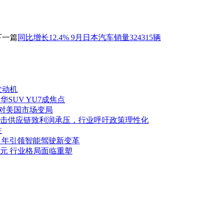
下一篇
同比增长12.4% 9月日本汽车销量324315辆
发动机
华SUV YU7成焦点
应对美国市场变局
击供应链致利润承压，行业呼吁政策理性化
注
027 年引领智能驾驶新变革
亿美元 行业格局面临重塑