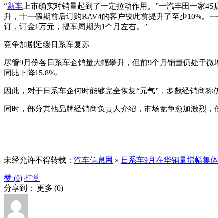
“
新车
上市确实对销量起到了一定拉动作用。”一汽丰田一家4
升，十一假期前后订购RAV4的客户较此前提升了至少10%。一
订，订金1万元，提车周期为1个月左右。”
竞争加剧延缓日系车复苏
尽管9月份各日系车企销量大幅攀升，但前9个月销量仍处于微增
同比下降15.8%。
因此，对于日系车企何时能够完全恢复“元气”，多数经销商称
同时，部分其他品牌经销商负责人介绍，市场竞争愈加激烈，
未经允许不得转载：
汽车信息网
»
日系车9月在华销量增幅集
赞 (
0
)
打赏
分享到：
更多
(
0
)