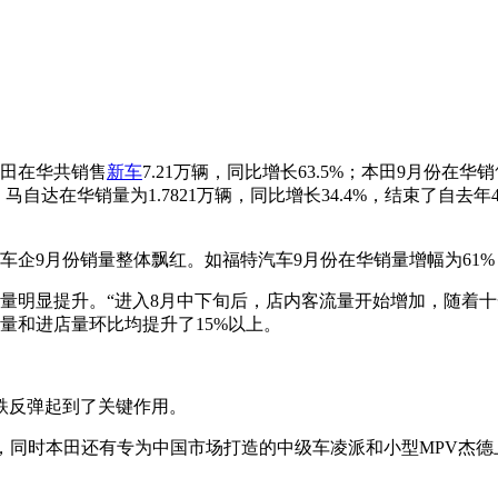
丰田在华共销售
新车
7.21万辆，同比增长63.5%；本田9月份在华
%；马自达在华销量为1.7821万辆，同比增长34.4%，结束了自
9月份销量整体飘红。如福特汽车9月份在华销量增幅为61%，沃
量明显提升。“进入8月中下旬后，店内客流量开始增加，随着十
量和进店量环比均提升了15%以上。
跌反弹起到了关键作用。
，同时本田还有专为中国市场打造的中级车凌派和小型MPV杰德上