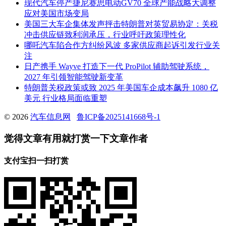
现代汽车停产捷尼赛思电动GV70 全球产能战略大调整
应对美国市场变局
美国三大车企集体发声抨击特朗普对英贸易协定：关税
冲击供应链致利润承压，行业呼吁政策理性化
哪吒汽车陷合作方纠纷风波 多家供应商起诉引发行业关
注
日产携手 Wayve 打造下一代 ProPilot 辅助驾驶系统，
2027 年引领智能驾驶新变革
特朗普关税政策或致 2025 年美国车企成本飙升 1080 亿
美元 行业格局面临重塑
© 2026
汽车信息网
鲁ICP备2025141668号-1
觉得文章有用就打赏一下文章作者
支付宝扫一扫打赏