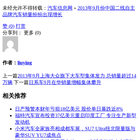
未经允许不得转载：
汽车信息网
»
2013年9月份中国二线自主
品牌汽车销量纷纷出现增长
赞 (
0
)
打赏
分享到：
更多
(
0
)
作者：
liuying
上一篇
2013年9月上海大众旗下大车型集体发力 总销量超过14
万辆
下一篇
日系车9月在华销量增幅集体攀升
相关推荐
日产预警本财年亏损18亿美元 股价单日暴跌近8%
福特汽车宣布投资37亿美元重启印度工厂 专注生产新型
发动机
小米汽车全家族亮相成都车展，SU7 Ultra纽北限量版与
豪华SUV YU7成焦点