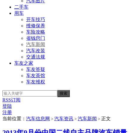
汽车图片
二手车
用车
开车技巧
维修保养
车险攻略
省钱窍门
汽车新闻
汽车改装
交通法规
车友之家
车友答疑
车友茶馆
车友维权
RSS订阅
登陆
注册
当前位置：
汽车信息网
汽车资讯
汽车新闻
正文
>
>
>
2013年9月份中国二线自主品牌汽车销量