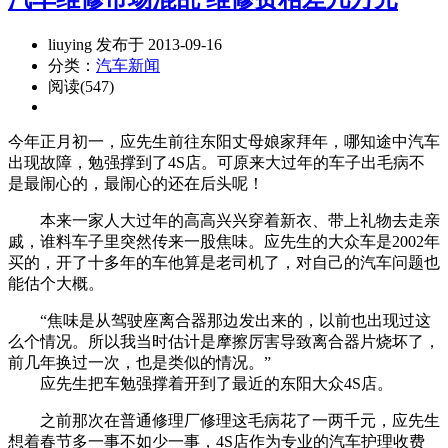
liuying 发布于 2013-09-16
分类：
汽车新闻
阅读(547)
今年正月初一，应先生前往东阳丈母娘家拜年，哪知途中汽车
出现故障，勉强撑到了4S店。可原来大过年的车子出毛病不
是最闹心的，最闹心的还在后头呢！
本来一家人大过年的高高兴兴穿着新衣、带上礼物去走亲
戚，谁料车子里突然传来一股焦味。应先生的大众车是2002年
买的，开了十多年的车他算是老司机了，对自己的汽车问题也
能估个大概。
“焦味是从驾驶座离合器那边发出来的，以前也出现过这
么个情况。所以我当时估计是摩擦厉害导致离合器片烧坏了，
前几年换过一次，也是类似的情况。”
应先生把车勉强撑着开到了最近的东阳大众4S店。
之前那次在普通修理厂修理这毛病花了一两千元，应先生
想着春节多一事不如少一事，4S店作为专业的汽车护理收费