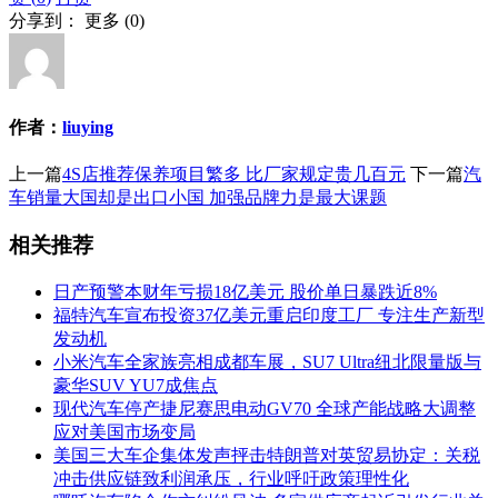
分享到：
更多
(
0
)
作者：
liuying
上一篇
4S店推荐保养项目繁多 比厂家规定贵几百元
下一篇
汽
车销量大国却是出口小国 加强品牌力是最大课题
相关推荐
日产预警本财年亏损18亿美元 股价单日暴跌近8%
福特汽车宣布投资37亿美元重启印度工厂 专注生产新型
发动机
小米汽车全家族亮相成都车展，SU7 Ultra纽北限量版与
豪华SUV YU7成焦点
现代汽车停产捷尼赛思电动GV70 全球产能战略大调整
应对美国市场变局
美国三大车企集体发声抨击特朗普对英贸易协定：关税
冲击供应链致利润承压，行业呼吁政策理性化