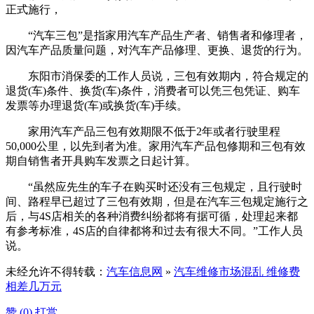
正式施行，
“汽车三包”是指家用汽车产品生产者、销售者和修理者，
因汽车产品质量问题，对汽车产品修理、更换、退货的行为。
东阳市消保委的工作人员说，三包有效期内，符合规定的
退货(车)条件、换货(车)条件，消费者可以凭三包凭证、购车
发票等办理退货(车)或换货(车)手续。
家用汽车产品三包有效期限不低于2年或者行驶里程
50,000公里，以先到者为准。家用汽车产品包修期和三包有效
期自销售者开具购车发票之日起计算。
“虽然应先生的车子在购买时还没有三包规定，且行驶时
间、路程早已超过了三包有效期，但是在汽车三包规定施行之
后，与4S店相关的各种消费纠纷都将有据可循，处理起来都
有参考标准，4S店的自律都将和过去有很大不同。”工作人员
说。
未经允许不得转载：
汽车信息网
»
汽车维修市场混乱 维修费
相差几万元
赞 (
0
)
打赏