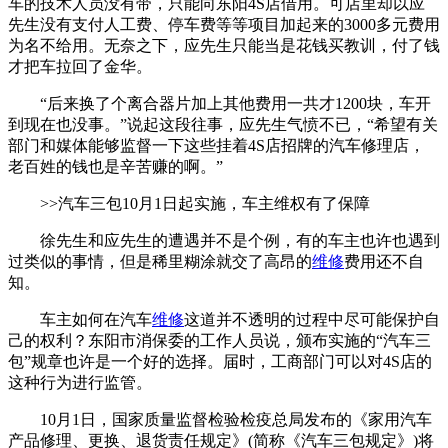
车的技术人员没有带，只能向东阳4S店借用。可店里却以应
先生没有支付人工费、停车费等等项目加起来的3000多元费用
为名不给用。无奈之下，应先生只能当是花钱买教训，付了钱
才把车拉回了金华。
“后来换了个离合器片加上其他费用一共才1200块，车开
到现在也没事。”说起这段往事，应先生气愤不已，“希望有关
部门和媒体能够监督一下这些挂着4S店招牌的汽车修理店，
老百姓的钱也是辛苦赚的啊。”
>>汽车三包10月1日起实施，车主维权有了保障
徐先生和应先生的遭遇并不是个例，有的车主也许也遇到
过类似的事情，但是稀里糊涂就交了高昂的
维修
费用还不自
知。
车主如何在汽车
维修
这道并不透明的过程中尽可能保护自
己的权利？东阳市消保委的工作人员说，颁布实施的“汽车三
包”规章也许是一个好的选择。届时，工商部门可以对4S店的
这种行为进行监管。
10月1日，国家质量监督检验检疫总局发布的《家用汽车
产品修理、更换、退货责任规定》(简称《汽车三包规定》)将