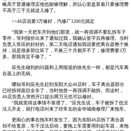
略高于普通修理店他也能够理解，所以心里盘算着只要修理费
不高于三千元就这儿修了。
>>4S店说要3万修好，汽修厂1200元搞定
“我第一天把车开到他们那里，就一再强调不要乱拆车子
零件，等到报价出来了通知过我，我确认签字后再修理。当时
负责人答应的好好的，第二天电话通知我说要把离合器整个换
掉，说是很多部位坏了，不换三个月都开不了，修理费要3万
多。那我肯定不修了。”
应先生碰到的问题和上周报道的徐先生一样，都是汽车离
合器上的毛病。
哪知等到应先生赶到东阳大众4S店时，车子离合器部分
已经拆得面目全非了，当时他曾一再强调不能拆。而这时，
4S店负责人突然开口提出两万元也可以修好。
“我就觉得这事情不靠谱了。”应先生说，车子被拆了也没
法儿开走，就打电话叫来了经常去的金华城南修理厂来拖车。
更闹心的事在拖车时发生了。因为东阳4S店拆了离合器
却不给复原，车子没法启动，要拖上车需要用到起车器，来拖