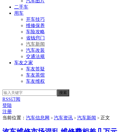
汽车图片
二手车
用车
开车技巧
维修保养
车险攻略
省钱窍门
汽车新闻
汽车改装
交通法规
车友之家
车友答疑
车友茶馆
车友维权
RSS订阅
登陆
注册
当前位置：
汽车信息网
汽车资讯
汽车新闻
正文
>
>
>
汽车维修市场混乱 维修费相差几万元