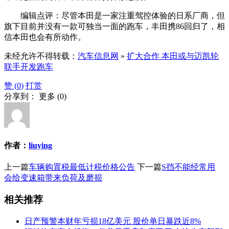
编辑点评：尽管本田是一家注重驾控体验的日系厂商，但
旗下目前并没有一款可独当一面的跑车，丰田携86回归了，相
信本田也会有所动作。
未经允许不得转载：
汽车信息网
»
扩大合作 本田或与迈凯轮
联手开发跑车
赞 (
0
)
打赏
分享到：
更多
(
0
)
作者：
liuying
上一篇
车辆购置税最低计税价格公告
下一篇
S挡不能经常用
会给变速箱带来负荷及磨损
相关推荐
日产预警本财年亏损18亿美元 股价单日暴跌近8%