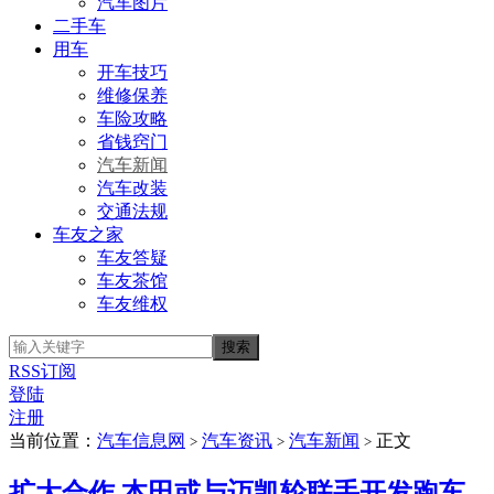
汽车图片
二手车
用车
开车技巧
维修保养
车险攻略
省钱窍门
汽车新闻
汽车改装
交通法规
车友之家
车友答疑
车友茶馆
车友维权
RSS订阅
登陆
注册
当前位置：
汽车信息网
汽车资讯
汽车新闻
正文
>
>
>
扩大合作 本田或与迈凯轮联手开发跑车