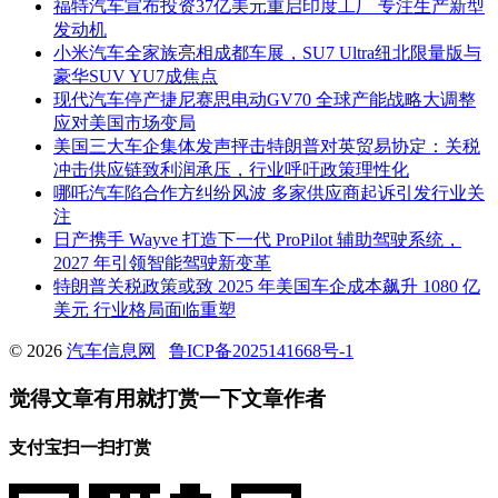
福特汽车宣布投资37亿美元重启印度工厂 专注生产新型
发动机
小米汽车全家族亮相成都车展，SU7 Ultra纽北限量版与
豪华SUV YU7成焦点
现代汽车停产捷尼赛思电动GV70 全球产能战略大调整
应对美国市场变局
美国三大车企集体发声抨击特朗普对英贸易协定：关税
冲击供应链致利润承压，行业呼吁政策理性化
哪吒汽车陷合作方纠纷风波 多家供应商起诉引发行业关
注
日产携手 Wayve 打造下一代 ProPilot 辅助驾驶系统，
2027 年引领智能驾驶新变革
特朗普关税政策或致 2025 年美国车企成本飙升 1080 亿
美元 行业格局面临重塑
© 2026
汽车信息网
鲁ICP备2025141668号-1
觉得文章有用就打赏一下文章作者
支付宝扫一扫打赏