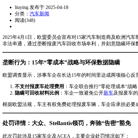
liuying 发布于 2025-04-18
分类：
汽车新闻
阅读(348)
2025年4月1日，欧盟委员会宣布对15家汽车制造商及欧洲汽车制
非法串通，通过垄断报废汽车回收市场牟利，并刻意隐瞒环保数据，损害
垄断行为：15年“零成本”战略与环保数据隐瞒
欧盟调查显示，涉事车企在长达15年的时间里达成两项核心反
不支付报废车处理费用
：车企联合推行“零处理成本”战
隐瞒可回收材料比例
：车企一致避免公开
新车
及报废车的
根据欧盟法规，车主有权免费处理报废车辆，车企应承担必要
处罚详情：大众、Stellantis领罚，奔驰“告密”豁免
此次罚款涉及15家车企及ACEA，主要企业处罚情况如下：