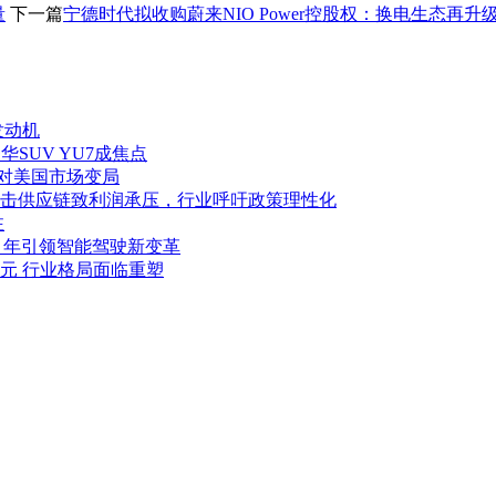
量
下一篇
宁德时代拟收购蔚来NIO Power控股权：换电生态再
发动机
华SUV YU7成焦点
应对美国市场变局
击供应链致利润承压，行业呼吁政策理性化
注
027 年引领智能驾驶新变革
亿美元 行业格局面临重塑