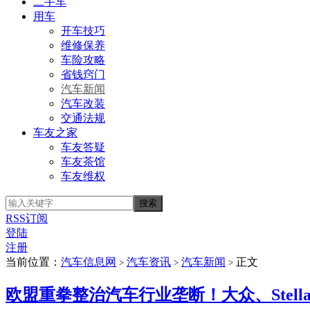
二手车
用车
开车技巧
维修保养
车险攻略
省钱窍门
汽车新闻
汽车改装
交通法规
车友之家
车友答疑
车友茶馆
车友维权
RSS订阅
登陆
注册
当前位置：
汽车信息网
汽车资讯
汽车新闻
正文
>
>
>
欧盟重拳整治汽车行业垄断！大众、Stellan