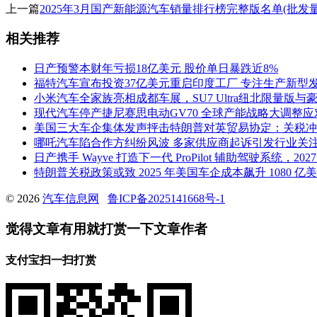
上一篇
2025年3月国产新能源汽车销量排行榜完整版名单(批发
相关推荐
日产预警本财年亏损18亿美元 股价单日暴跌近8%
福特汽车宣布投资37亿美元重启印度工厂 专注生产新型
小米汽车全家族亮相成都车展，SU7 Ultra纽北限量版与豪
现代汽车停产捷尼赛思电动GV70 全球产能战略大调整
美国三大车企集体发声抨击特朗普对英贸易协定：关税冲
哪吒汽车陷合作方纠纷风波 多家供应商起诉引发行业关
日产携手 Wayve 打造下一代 ProPilot 辅助驾驶系统，2
特朗普关税政策或致 2025 年美国车企成本飙升 1080 
© 2026
汽车信息网
鲁ICP备2025141668号-1
觉得文章有用就打赏一下文章作者
支付宝扫一扫打赏