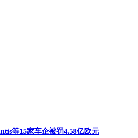
tis等15家车企被罚4.58亿欧元