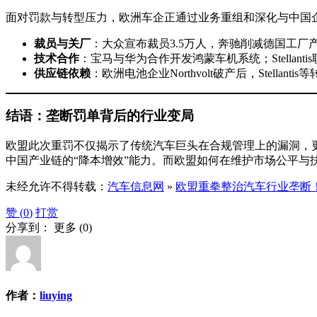
面对罚款与转型压力，欧洲车企正通过业务重组和深化与中国
裁员与关厂
：大众宣布裁员3.5万人，奔驰削减德国工厂
技术合作
：宝马与华为合作开发鸿蒙车机系统；Stella
供应链依赖
：欧洲电池企业Northvolt破产后，Stell
结语：垄断罚单背后的行业变局
欧盟此次重罚不仅揭示了传统汽车巨头在合规管理上的漏洞，
中国产业链的“降本增效”能力。而欧盟如何在维护市场公平与
未经允许不得转载：
汽车信息网
»
欧盟重拳整治汽车行业垄断！大众、
赞 (
0
)
打赏
分享到：
更多
(
0
)
作者：
liuying