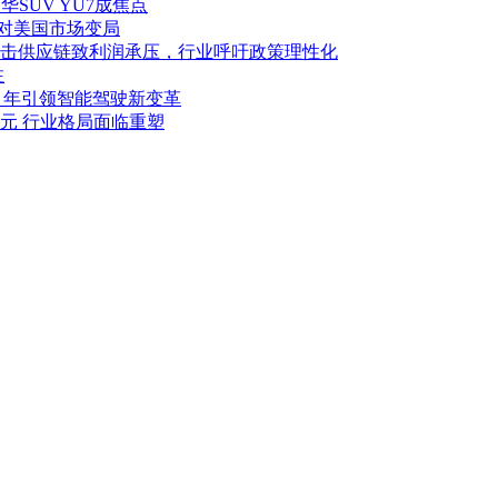
华SUV YU7成焦点
应对美国市场变局
击供应链致利润承压，行业呼吁政策理性化
注
027 年引领智能驾驶新变革
亿美元 行业格局面临重塑