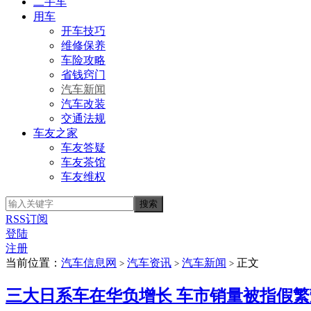
二手车
用车
开车技巧
维修保养
车险攻略
省钱窍门
汽车新闻
汽车改装
交通法规
车友之家
车友答疑
车友茶馆
车友维权
RSS订阅
登陆
注册
当前位置：
汽车信息网
汽车资讯
汽车新闻
正文
>
>
>
三大日系车在华负增长 车市销量被指假繁