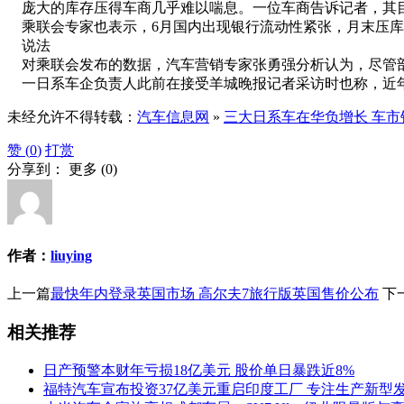
庞大的库存压得车商几乎难以喘息。一位车商告诉记者，其目前
乘联会专家也表示，6月国内出现银行流动性紧张，月末压库
说法
对乘联会发布的数据，汽车营销专家张勇强分析认为，尽管部
一日系车企负责人此前在接受羊城晚报记者采访时也称，近年
未经允许不得转载：
汽车信息网
»
三大日系车在华负增长 车
赞 (
0
)
打赏
分享到：
更多
(
0
)
作者：
liuying
上一篇
最快年内登录英国市场 高尔夫7旅行版英国售价公布
下
相关推荐
日产预警本财年亏损18亿美元 股价单日暴跌近8%
福特汽车宣布投资37亿美元重启印度工厂 专注生产新型