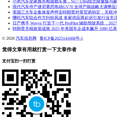
小米汽车全家族亮相成都车展，SU7 Ultra纽北限量版与豪
现代汽车停产捷尼赛思电动GV70 全球产能战略大调整
美国三大车企集体发声抨击特朗普对英贸易协定：关税冲
哪吒汽车陷合作方纠纷风波 多家供应商起诉引发行业关
日产携手 Wayve 打造下一代 ProPilot 辅助驾驶系统，2
特朗普关税政策或致 2025 年美国车企成本飙升 1080 
© 2026
汽车信息网
鲁ICP备2025141668号-1
觉得文章有用就打赏一下文章作者
支付宝扫一扫打赏