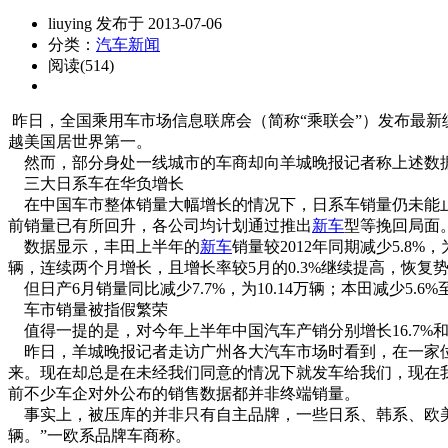
liuying 发布于 2013-07-06
分类：
汽车新闻
阅读(514)
昨日，全国乘用车市场信息联席会（简称“乘联会”）发布最新统计数
越美国居世界第一。
然而，部分身处一线城市的车商却向羊城晚报记者称上述数据
三大日系车在华负增长
在中国车市整体销量大幅增长的情况下，日系车销量仍未能止跌
前销量已有所回升，各公司均计划通过推出
新车
型等挽回局面
数据显示，丰田上半年的
新车
销量较2012年同期减少5.8%，为
辆，连续两个月增长，且增长率较5月的0.3%继续提高，恢复
但日产6月销量同比减少7.7%，为10.14万辆；本田减少5.
车市销量被指假繁荣
值得一提的是，对今年上半年中国汽车产销分别增长16.7%和
昨日，羊城晚报记者走访广州各大汽车市场时看到，在一家位
来。现在却总是在未经我们同意的情况下就发车给我们，现在
前不少车企对外公布的销售数据都并非终端销量。
事实上，被压库的并非只有自主品牌，一些日系、韩系、欧美品
辆。”一欧系品牌车商称。