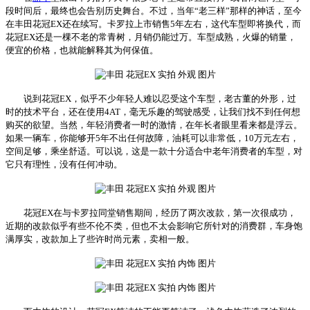
段时间后，最终也会告别历史舞台。不过，当年“老三样”那样的神话，至今
在丰田花冠EX还在续写。卡罗拉上市销售5年左右，这代车型即将换代，而
花冠EX还是一棵不老的常青树，月销仍能过万。车型成熟，火爆的销量，
便宜的价格，也就能解释其为何保值。
说到花冠EX，似乎不少年轻人难以忍受这个车型，老古董的外形，过
时的技术平台，还在使用4AT，毫无乐趣的驾驶感受，让我们找不到任何想
购买的欲望。当然，年轻消费者一时的激情，在年长者眼里看来都是浮云。
如果一辆车，你能够开5年不出任何故障，油耗可以非常低，10万元左右，
空间足够，乘坐舒适。可以说，这是一款十分适合中老年消费者的车型，对
它只有理性，没有任何冲动。
花冠EX在与卡罗拉同堂销售期间，经历了两次改款，第一次很成功，
近期的改款似乎有些不伦不类，但也不太会影响它所针对的消费群，车身饱
满厚实，改款加上了些许时尚元素，卖相一般。