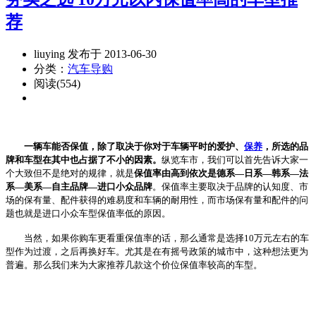
荐
liuying 发布于 2013-06-30
分类：
汽车导购
阅读(554)
一辆车能否保值，除了取决于你对于车辆平时的爱护、
保养
，所选的品
牌和车型在其中也占据了不小的因素。
纵览车市，我们可以首先告诉大家一
个大致但不是绝对的规律，就是
保值率由高到依次是德系—日系—韩系—法
系—美系—自主品牌—进口小众品牌
。保值率主要取决于品牌的认知度、市
场的保有量、配件获得的难易度和车辆的耐用性，而市场保有量和配件的问
题也就是进口小众车型保值率低的原因。
当然，如果你购车更看重保值率的话，那么通常是选择10万元左右的车
型作为过渡，之后再换好车。尤其是在有摇号政策的城市中，这种想法更为
普遍。那么我们来为大家推荐几款这个价位保值率较高的车型。