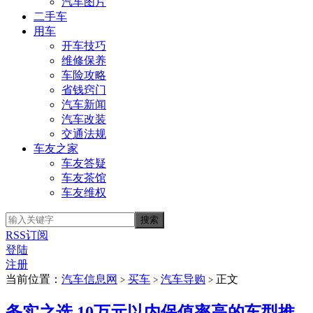
汽车图片
二手车
用车
开车技巧
维修保养
车险攻略
省钱窍门
汽车新闻
汽车改装
交通法规
车友之家
车友答疑
车友茶馆
车友维权
RSS订阅
登陆
注册
当前位置：
汽车信息网
买车
汽车导购
正文
>
>
>
务实之选 10万元以内保值率高的车型推