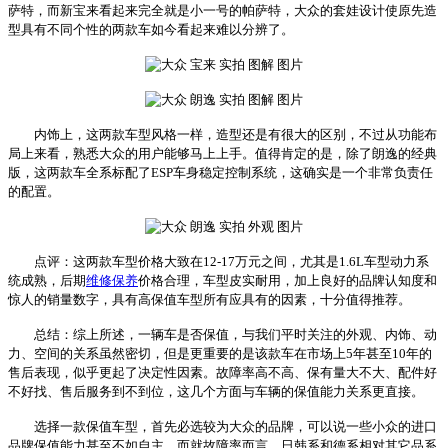
萨特，而新宝来看起来完全就是小一号的帕萨特，大众的套娃设计使原先造
型具有不同个性的两款车如今看起来难以分辨了。
内饰上，这两款车型风格一样，造型还是有很大的区别，不过从功能布
局上来看，熟悉大众的用户能够马上上手。值得肯定的是，除了朗逸的经典
版，这两款车全系标配了ESP车身稳定控制系统，这确实是一个非常负责任
的配置。
点评：这两款车型价格大致在12-17万元之间，尤其是1.6L车型动力系
统成熟，后期
维修
保养
价格合理，车型皮实耐用，加上良好的品牌认知度和
惊人的销量数字，具有高保值车型所有应具有的因素，十分值得推荐。
总结：综上所述，一辆车是否保值，与我们平时关注的外观、内饰、动
力、空间的关系虽然密切，但是更重要的是该款车在市场上5年甚至10年的
售后表现，似乎更起了决定性因素。故障率高不高、保有量大不大、配件好
不好找、售后服务到不到位，这几个方面与车辆的保值能力关系更直接。
选择一款保值车型，首先必选较为大众的品牌，可以说一些小众的进口
品牌保值能力甚至不如自主。而就故障率而言，日韩系和德系相对其它品系