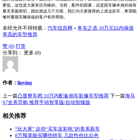
要低，这也是大家有目共睹的。当然，配件的因素，还是跟车辆本身的保有
量关系最密切，因此就这几个方面，我们为大家推荐的上述这款车，希望能
够对重视车辆保值的客户有所帮助。
未经允许不得转载：
汽车信息网
»
务实之选 10万元以内保值
率高的车型推荐
赞 (
0
)
打赏
分享到：
更多
(
0
)
作者：
liuying
上一篇
凸显整车档 10万内配备倒车影像车型推荐
下一篇
海马
S7全系导购 推荐手动智享版/自动智臻版
相关推荐
“玩大屏” 这些“买车送彩电”的美系新车
8万预算能买哪些轿车 几款性价比出色