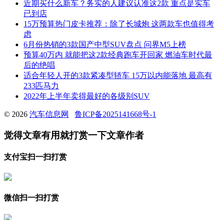
近期买什么新车？务实的人建议认准这2款 重点是实车
已到店
15万预算热门皮卡推荐：除了长城炮 这两款车也值得考
虑
6月份热销的3款国产中型SUV盘点 问界M5上榜
预算40万内 就能把这2款经典跑车开回家 燃油车时代最
后的绝唱
适合年轻人开的3款紧凑型轿车 15万以内能落地 最高有
233匹马力
2022年上半年卖得最好的各级别SUV
© 2026
汽车信息网
鲁ICP备2025141668号-1
觉得文章有用就打赏一下文章作者
支付宝扫一扫打赏
微信扫一扫打赏