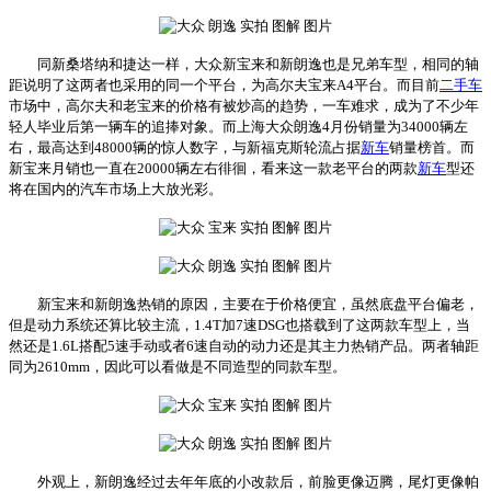
同新桑塔纳和捷达一样，大众新宝来和新朗逸也是兄弟车型，相同的轴
距说明了这两者也采用的同一个平台，为高尔夫宝来A4平台。而目前
二手车
市场中，高尔夫和老宝来的价格有被炒高的趋势，一车难求，成为了不少年
轻人毕业后第一辆车的追捧对象。而上海大众朗逸4月份销量为34000辆左
右，最高达到48000辆的惊人数字，与新福克斯轮流占据
新车
销量榜首。而
新宝来月销也一直在20000辆左右徘徊，看来这一款老平台的两款
新车
型还
将在国内的汽车市场上大放光彩。
新宝来和新朗逸热销的原因，主要在于价格便宜，虽然底盘平台偏老，
但是动力系统还算比较主流，1.4T加7速DSG也搭载到了这两款车型上，当
然还是1.6L搭配5速手动或者6速自动的动力还是其主力热销产品。两者轴距
同为2610mm，因此可以看做是不同造型的同款车型。
外观上，新朗逸经过去年年底的小改款后，前脸更像迈腾，尾灯更像帕