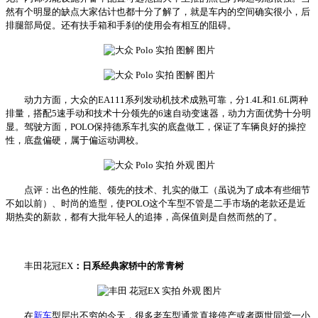
然有个明显的缺点大家估计也都十分了解了，就是车内的空间确实很小，后
排腿部局促。还有扶手箱和手刹的使用会有相互的阻碍。
动力方面，大众的EA111系列发动机技术成熟可靠，分1.4L和1.6L两种
排量，搭配5速手动和技术十分领先的6速自动变速器，动力方面优势十分明
显。驾驶方面，POLO保持德系车扎实的底盘做工，保证了车辆良好的操控
性，底盘偏硬，属于偏运动调校。
点评：出色的性能、领先的技术、扎实的做工（虽说为了成本有些细节
不如以前）、时尚的造型，使POLO这个车型不管是二手市场的老款还是近
期热卖的新款，都有大批年轻人的追捧，高保值则是自然而然的了。
丰田花冠EX
：日系经典家轿中的常青树
在
新车
型层出不穷的今天，很多老车型通常直接停产或者两世同堂一小