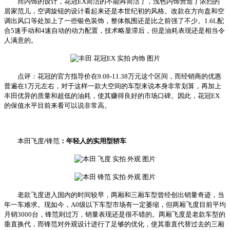
而内饰的设计，花冠EX简洁的不能再简洁了，浅色内饰营造了浓烈的
居家范儿，空调旋钮的设计看起来还是本世纪初的风格。改款在方向盘和空
调出风口等处加上了一些银色装饰，整体氛围还是比之前强了不少。1.6L配
合5速手动和4速自动的动力配置，技术略显滞后，但是油耗表现还是相当令
人满意的。
点评：花冠的官方指导价在9.08-11.38万元这个区间，而经销商的优惠
普遍在1万元左右，对于这样一款大空间的车型来说本身非常划算，再加上
丰田优异的质量和超低的油耗，使其赚得良好的市场口碑。因此，花冠EX
的保值水平目前来看可以说非常高。
本田飞度
/
锋范
：年轻人的实用型轿车
老款飞度进入国内的时间较早，两厢和三厢车型曾经创出销量奇迹，当
年一车难求。现如今，A0级以下车型市场有一定萎缩，但两厢飞度目前平均
月销3000台，锋范则过万，销量表现还是很不错的。两厢飞度是老款车型的
垂直换代，而锋范对外观设计进行了足够的优化，使其垂直代替过去的三厢