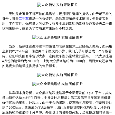
无论是走遍天下都不怕的桑塔纳，还是理性选择的捷达，由于老三样的
身份，都是
二手车
市场中的香饽饽。老款车型虽然技术陈旧，但是皮实耐
用、零件零件、保有量大的优势，很多刚拿到驾照的驾驶员通常会去二手市
场淘来练手，或者为了节省成本来应付不时之需。
当然，新款捷达桑塔纳车型虽说与老款在技术上已经毫无关系，而采用
全新的PQ25+平台，使这两个车型大同小异，我们几乎可以当成一个车型看
待。它们响亮的名字告诉大家，这两款车型仍是销量的黑马。一汽大众捷达
4月份的销量约为20000台，上海大众桑塔纳约为13000台，因而大众还会为
如此庞大的销量提供足够的售后服务。
从车辆本身分析，大众桑塔纳和捷达基于全新开发的PQ25+平台，其实
是由斯柯达Rapid衍生而来，主导设计思想是为第二和第三世界国家提供廉
价但优质的车型。外观上，由于平台的限制，使车辆宽度较窄，但是轴距达
到了2603mm，越级成为了A级轿车，因此后排腿部空间优势明显，只是前
后座椅椅垫都显得十分单薄。外形设计两者略显死板，当然捷达相对动感一