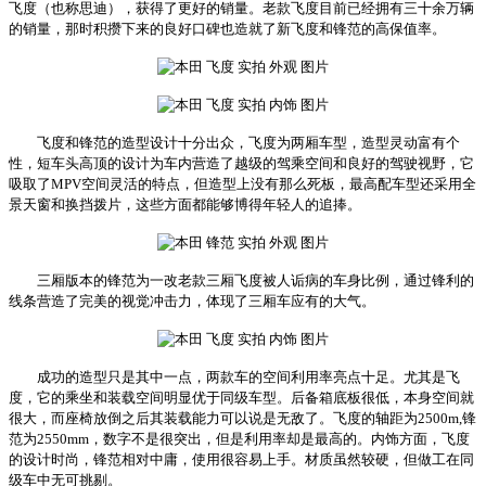
飞度（也称思迪），获得了更好的销量。老款飞度目前已经拥有三十余万辆
的销量，那时积攒下来的良好口碑也造就了新飞度和锋范的高保值率。
飞度和锋范的造型设计十分出众，飞度为两厢车型，造型灵动富有个
性，短车头高顶的设计为车内营造了越级的驾乘空间和良好的驾驶视野，它
吸取了MPV空间灵活的特点，但造型上没有那么死板，最高配车型还采用全
景天窗和换挡拨片，这些方面都能够博得年轻人的追捧。
三厢版本的锋范为一改老款三厢飞度被人诟病的车身比例，通过锋利的
线条营造了完美的视觉冲击力，体现了三厢车应有的大气。
成功的造型只是其中一点，两款车的空间利用率亮点十足。尤其是飞
度，它的乘坐和装载空间明显优于同级车型。后备箱底板很低，本身空间就
很大，而座椅放倒之后其装载能力可以说是无敌了。飞度的轴距为2500m,锋
范为2550mm，数字不是很突出，但是利用率却是最高的。内饰方面，飞度
的设计时尚，锋范相对中庸，使用很容易上手。材质虽然较硬，但做工在同
级车中无可挑剔。