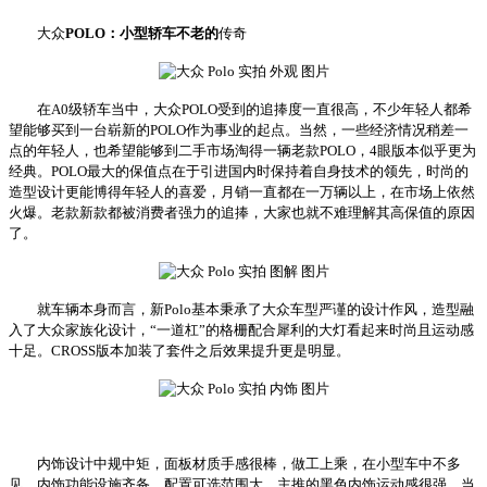
大众
POLO：小型轿车不老的
传奇
在A0级轿车当中，大众POLO受到的追捧度一直很高，不少年轻人都希
望能够买到一台崭新的POLO作为事业的起点。当然，一些经济情况稍差一
点的年轻人，也希望能够到二手市场淘得一辆老款POLO，4眼版本似乎更为
经典。POLO最大的保值点在于引进国内时保持着自身技术的领先，时尚的
造型设计更能博得年轻人的喜爱，月销一直都在一万辆以上，在市场上依然
火爆。老款新款都被消费者强力的追捧，大家也就不难理解其高保值的原因
了。
就车辆本身而言，新Polo基本秉承了大众车型严谨的设计作风，造型融
入了大众家族化设计，“一道杠”的格栅配合犀利的大灯看起来时尚且运动感
十足。CROSS版本加装了套件之后效果提升更是明显。
内饰设计中规中矩，面板材质手感很棒，做工上乘，在小型车中不多
见。内饰功能设施齐备，配置可选范围大，主推的黑色内饰运动感很强。当