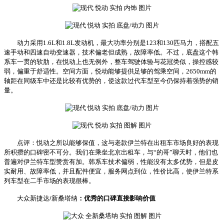
动力采用1.6L和1.8L发动机，最大功率分别是123和130匹马力，搭配五
速手动和四速自动变速器，技术偏老但成熟，故障率低。不过，底盘这个韩
系车一贯的软肋，在悦动上也无例外，整车驾驶体验与花冠类似，操控感较
弱，偏重于舒适性。空间方面，悦动能够提供足够的驾乘空间，2650mm的
轴距在同级车中还是比较有优势的，使这款过代车型至今仍保持着强势的销
量。
点评：悦动之所以能够保值，这与老款伊兰特在出租车市场良好的表现
所积攒的口碑密不可分。我们在乘坐北京出租车，与“的哥”聊天时，他们也
普遍对伊兰特车型赞赏有加。韩系车技术偏弱，性能没有太多优势，但是皮
实耐用、故障率低，并且配件便宜，服务网点到位，性价比高，使伊兰特系
列车型在二手市场的表现很棒。
大众新捷达
/
新桑塔纳
：优秀的口碑直接影响价值