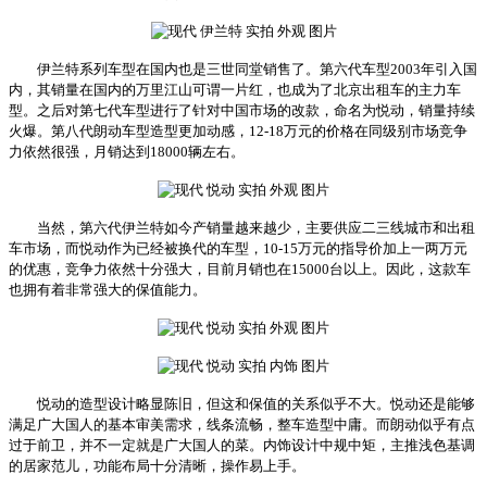
伊兰特系列车型在国内也是三世同堂销售了。第六代车型2003年引入国
内，其销量在国内的万里江山可谓一片红，也成为了北京出租车的主力车
型。之后对第七代车型进行了针对中国市场的改款，命名为悦动，销量持续
火爆。第八代朗动车型造型更加动感，12-18万元的价格在同级别市场竞争
力依然很强，月销达到18000辆左右。
当然，第六代伊兰特如今产销量越来越少，主要供应二三线城市和出租
车市场，而悦动作为已经被换代的车型，10-15万元的指导价加上一两万元
的优惠，竞争力依然十分强大，目前月销也在15000台以上。因此，这款车
也拥有着非常强大的保值能力。
悦动的造型设计略显陈旧，但这和保值的关系似乎不大。悦动还是能够
满足广大国人的基本审美需求，线条流畅，整车造型中庸。而朗动似乎有点
过于前卫，并不一定就是广大国人的菜。内饰设计中规中矩，主推浅色基调
的居家范儿，功能布局十分清晰，操作易上手。