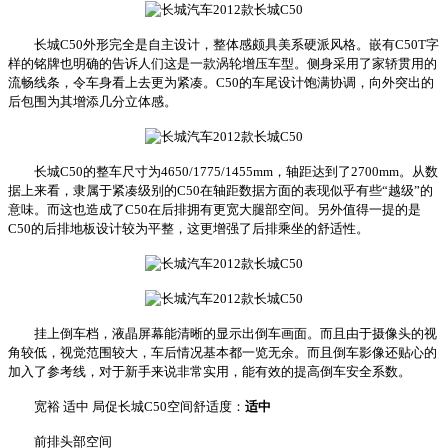
长城C50外形完全是自主设计，整体感颇具美系硬派风格。嵌有C50T字
样的铭牌也明确的告诉人们这是一款涡轮增压车型。侧身采用了家轿贯用的
流畅线条，令车身看上去更为紧凑。C50的车尾设计饱满协调，向外突出的
后包围为其增添几分立体感。
长城C50的整车尺寸为4650/1775/1455mm，轴距达到了2700mm。从数
据上来看，隶属于紧凑级别的C50在轴距数据方面的表现似乎有些“越级”的
意味。而这也造成了C50在后排拥有更宽大腿部空间。另外值得一提的是
C50的后排地板设计较为平整，这更增强了后排乘坐的舒适性。
挂上倒车档，液晶屏幕能清晰的显示出倒车画面。而且由于摄像头的视
角较低，视觉范围较大，车后情况基本都一览无余。而且倒车影像还贴心的
加入了参考线，对于新手来说非常实用，能有效的提高倒车安全系数。
宽裕 适中 局促长城C50空间舒适度：
适中
前排头部空间