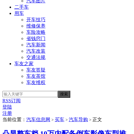
汽车图片
二手车
用车
开车技巧
维修保养
车险攻略
省钱窍门
汽车新闻
汽车改装
交通法规
车友之家
车友答疑
车友茶馆
车友维权
RSS订阅
登陆
注册
当前位置：
汽车信息网
买车
汽车导购
正文
>
>
>
凸显整车档 10万内配备倒车影像车型推