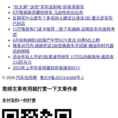
“玩大屏” 这些“买车送彩电”的美系新车
8万预算能买哪些轿车 几款性价比出色
近期买什么新车？务实的人建议认准这2款 重点是实车
已到店
15万预算热门皮卡推荐：除了长城炮 这两款车也值得考
虑
6月份热销的3款国产中型SUV盘点 问界M5上榜
预算40万内 就能把这2款经典跑车开回家 燃油车时代最
后的绝唱
适合年轻人开的3款紧凑型轿车 15万以内能落地 最高有
233匹马力
2022年上半年卖得最好的各级别SUV
© 2026
汽车信息网
鲁ICP备2025141668号-1
觉得文章有用就打赏一下文章作者
支付宝扫一扫打赏