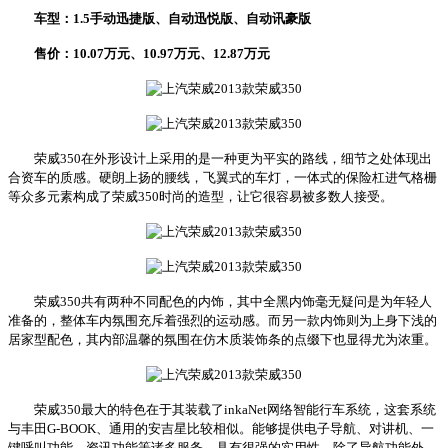
车型：1.5手动迅捷版、自动迅悦版、自动讯豪版
售价：10.07万元、10.97万元、12.87万元
荣威350在外形设计上采用的是一种更为平实的路线，细节之处体现出
合资车的质感。硬朗上扬的腰线，飞翼式的车灯，一体式的保险杠进气格栅
等众多元素构成了荣威350时尚的造型，让它很容易被多数人接受。
荣威350共有两种不同配色的内饰，其中全黑内饰毫无疑问是为年轻人
准备的，整体车内氛围充斥着强烈的运动感。而另一款内饰则为上身下浅的
居家型配色，其内部温馨的氛围在仿木质装饰条的点缀下也显得尤为浓重。
荣威350最大的特色在于其装载了inkaNet网络智能行车系统，这套系统
与丰田G-BOOK、通用的安吉星比较相似。能够提供电子导航、对讲机、一
键呼叫功能、资讯功能等诸多服务，具有很强的实用性。除了导航功能外，