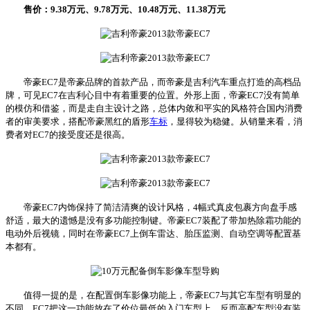
售价：9.38万元、9.78万元、10.48万元、11.38万元
帝豪EC7是帝豪品牌的首款产品，而帝豪是吉利汽车重点打造的高档品
牌，可见EC7在吉利心目中有着重要的位置。外形上面，帝豪EC7没有简单
的模仿和借鉴，而是走自主设计之路，总体内敛和平实的风格符合国内消费
者的审美要求，搭配帝豪黑红的盾形
车标
，显得较为稳健。从销量来看，消
费者对EC7的接受度还是很高。
帝豪EC7内饰保持了简洁清爽的设计风格，4幅式真皮包裹方向盘手感
舒适，最大的遗憾是没有多功能控制键。帝豪EC7装配了带加热除霜功能的
电动外后视镜，同时在帝豪EC7上倒车雷达、胎压监测、自动空调等配置基
本都有。
值得一提的是，在配置倒车影像功能上，帝豪EC7与其它车型有明显的
不同。EC7把这一功能放在了价位最低的入门车型上，反而高配车型没有装