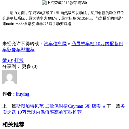
动力方面，荣威350搭载了1.5L自然吸气发动机，采用创新的独立双位
分层冷却系统，最大功率为 80kW，最大扭矩为135Nm。与之搭配的则是4
速multi-mode自动变速器和5速手动变速器。
未经允许不得转载：
汽车信息网
»
凸显整车档 10万内配备倒
车影像车型推荐
赞 (
0
)
打赏
分享到：
更多
(
0
)
作者：
liuying
上一篇
斯图加特风范 13款保时捷Cayman S到店实拍
下一篇
务
实之选 10万元以内保值率高的车型推荐
相关推荐