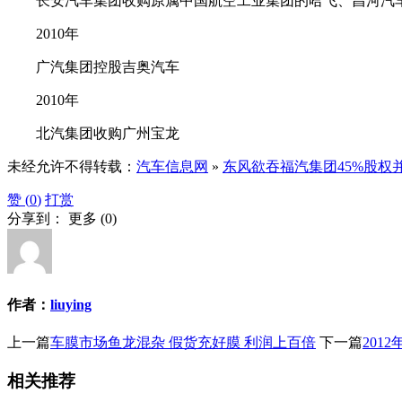
长安汽车集团收购原属中国航空工业集团的哈飞、昌河汽
2010年
广汽集团控股吉奥汽车
2010年
北汽集团收购广州宝龙
未经允许不得转载：
汽车信息网
»
东风欲吞福汽集团45%股权
赞 (
0
)
打赏
分享到：
更多
(
0
)
作者：
liuying
上一篇
车膜市场鱼龙混杂 假货充好膜 利润上百倍
下一篇
201
相关推荐