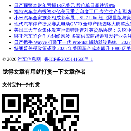
日产预警本财年亏损18亿美元 股价单日暴跌近8%
福特汽车宣布投资37亿美元重启印度工厂 专注生产新型
小米汽车全家族亮相成都车展，SU7 Ultra纽北限量版与豪
现代汽车停产捷尼赛思电动GV70 全球产能战略大调整
美国三大车企集体发声抨击特朗普对英贸易协定：关税冲
哪吒汽车陷合作方纠纷风波 多家供应商起诉引发行业关
日产携手 Wayve 打造下一代 ProPilot 辅助驾驶系统，2
特朗普关税政策或致 2025 年美国车企成本飙升 1080 
© 2026
汽车信息网
鲁ICP备2025141668号-1
觉得文章有用就打赏一下文章作者
支付宝扫一扫打赏