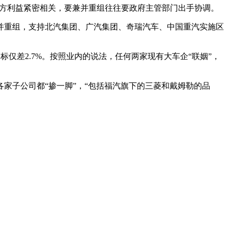
地方利益紧密相关，要兼并重组往往要政府主管部门出手协调。
并重组，支持北汽集团、广汽集团、奇瑞汽车、中国重汽实施区
仅差2.7%。按照业内的说法，任何两家现有大车企“联姻”，
子公司都“掺一脚”，“包括福汽旗下的三菱和戴姆勒的品