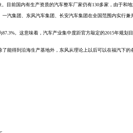
。目前国内有生产资质的汽车整车厂家仍有130多家，由于和
、一汽集团、东风汽车集团、长安汽车集团在全国范围内实行兼
3%。这意味着，汽车产业集中度距官方敲定的2015年规划目标
能得到沿海生产基地外，东风从理论上以后可以在福汽下的各家