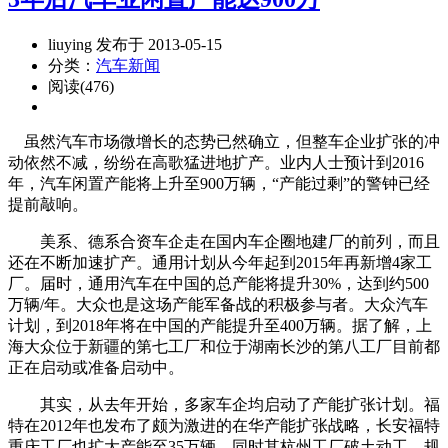
liuying 发布于 2013-05-15
分类：
汽车新闻
阅读(476)
虽然汽车市场微增长的态势已然确立，但整车企业扩张的冲
动依然不减，纷纷在高歌猛进地扩产。业内人士预计到2016
年，汽车闲置产能将上升至900万辆，“产能过剩”的警钟已经
提前敲响。
美系、德系合资车企走在国内车企圈地建厂的前列，而且
还在不断加速扩产。通用计划从今年起到2015年再新增4家工
厂。届时，通用汽车在中国的总产能将提升30%，达到约500
万辆/年。大众也是这场产能军备战的积极参与者。大众汽车
计划，到2018年将在中国的产能提升至400万辆。据了解，上
海大众位于新疆的第七工厂和位于湖南长沙的第八工厂目前都
正在启动或准备启动中。
其实，从去年开始，多家车企均启动了产能扩张计划。福
特在2012年也发布了颇为激进的在华产能扩张战略，长安福特
重庆工厂也扩大产能至35万辆，同时其杭州工厂破土动工，规