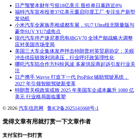
日产预警本财年亏损18亿美元 股价单日暴跌近8%
福特汽车宣布投资37亿美元重启印度工厂 专注生产新型
发动机
小米汽车全家族亮相成都车展，SU7 Ultra纽北限量版与
豪华SUV YU7成焦点
现代汽车停产捷尼赛思电动GV70 全球产能战略大调整
应对美国市场变局
美国三大车企集体发声抨击特朗普对英贸易协定：关税
冲击供应链致利润承压，行业呼吁政策理性化
哪吒汽车陷合作方纠纷风波 多家供应商起诉引发行业关
注
日产携手 Wayve 打造下一代 ProPilot 辅助驾驶系统，
2027 年引领智能驾驶新变革
特朗普关税政策或致 2025 年美国车企成本飙升 1080 亿
美元 行业格局面临重塑
© 2026
汽车信息网
鲁ICP备2025141668号-1
觉得文章有用就打赏一下文章作者
支付宝扫一扫打赏