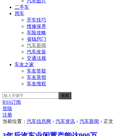
汽车图片
二手车
用车
开车技巧
维修保养
车险攻略
省钱窍门
汽车新闻
汽车改装
交通法规
车友之家
车友答疑
车友茶馆
车友维权
RSS订阅
登陆
注册
当前位置：
汽车信息网
汽车资讯
汽车新闻
正文
>
>
>
3年后汽车业闲置产能达900万