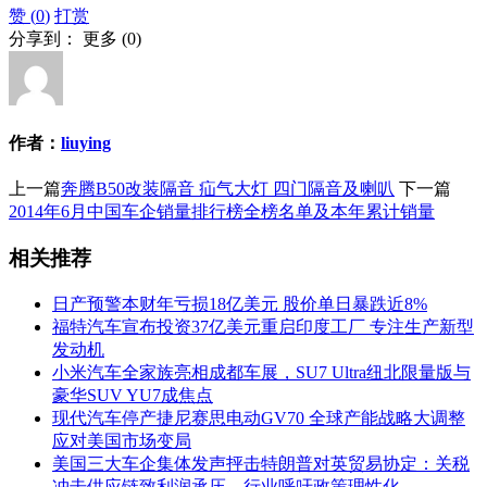
赞 (
0
)
打赏
分享到：
更多
(
0
)
作者：
liuying
上一篇
奔腾B50改装隔音 疝气大灯 四门隔音及喇叭
下一篇
2014年6月中国车企销量排行榜全榜名单及本年累计销量
相关推荐
日产预警本财年亏损18亿美元 股价单日暴跌近8%
福特汽车宣布投资37亿美元重启印度工厂 专注生产新型
发动机
小米汽车全家族亮相成都车展，SU7 Ultra纽北限量版与
豪华SUV YU7成焦点
现代汽车停产捷尼赛思电动GV70 全球产能战略大调整
应对美国市场变局
美国三大车企集体发声抨击特朗普对英贸易协定：关税
冲击供应链致利润承压，行业呼吁政策理性化