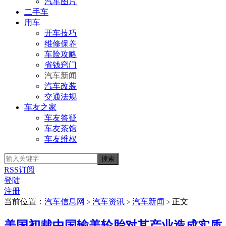
汽车图片
二手车
用车
开车技巧
维修保养
车险攻略
省钱窍门
汽车新闻
汽车改装
交通法规
车友之家
车友答疑
车友茶馆
车友维权
RSS订阅
登陆
注册
当前位置：
汽车信息网
汽车资讯
汽车新闻
正文
>
>
>
美国初裁中国输美轮胎对其产业造成实质