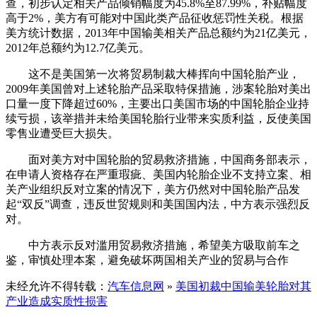
查，初步认定相关产品倾销幅度为45.8%至87.99%，补贴幅度
高于2%，美方有可能对中国此类产品征收惩罚性关税。根据
美方统计数据，2013年中国输美相关产品总额约为21亿美元，
2012年总额约为12.7亿美元。
这不是美国第一次将贸易制裁大棒挥向中国轮胎产业，
2009年美国曾对上述轮胎产品采取特保措施，涉案轮胎对美出
口量一度下降超过60%，主要出口美国市场的中国轮胎企业持
续亏损，该举措并未给美国轮胎行业带来实质利益，反使美国
零售业遭受巨大损失。
面对美方对中国轮胎的贸易救济措施，中国商务部表示，
在申请人资格存在严重瑕疵、美国内轮胎企业不支持立案、相
关产业组织反对立案的情况下，美方仍然对中国轮胎产品发
起“双反”调查，违反世贸规则和美国国内法，中方表示强烈反
对。
中方表示反对滥用贸易救济措施，希望美方吸取前车之
鉴，审慎处理本案，避免破坏两国相关产业的贸易与合作
未经允许不得转载：
汽车信息网
»
美国初裁中国输美轮胎对其
产业造成实质性损害