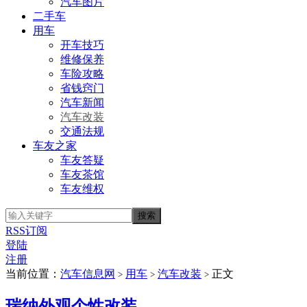
汽车图片
二手车
用车
开车技巧
维修保养
车险攻略
省钱窍门
汽车新闻
汽车改装
交通法规
车友之家
车友答疑
车友茶馆
车友维权
RSS订阅
登陆
注册
当前位置：
汽车信息网
用车
汽车改装
正文
>
>
>
瑞纳外观个性改装