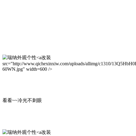
改装
src="http://www.qichexinxiw.com/uploads/allimg/c1310/13Q5HbH0
60WN.jpg" width=600 />
看看~~冷光不刺眼
改装