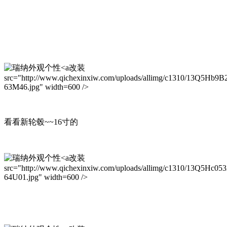
改装
src="http://www.qichexinxiw.com/uploads/allimg/c1310/13Q5Hb9B
63M46.jpg" width=600 />
看看新轮毂~~16寸的
改装
src="http://www.qichexinxiw.com/uploads/allimg/c1310/13Q5Hc05
64U01.jpg" width=600 />