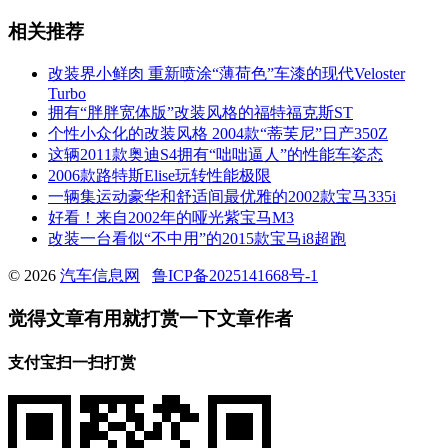
相关推荐
改装界小鲜肉 重新喷涂“薄荷色”车漆的现代Veloster
Turbo
拥有“胖胖宽体版”改装风格的福特福克斯ST
个性小众化的改装风格 2004款“蒂芙尼”日产350Z
这辆2011款奥迪S4拥有“咄咄逼人”的性能车姿态
2006款路特斯Elise玩转性能极限
一辆集运动豪华和舒适间最优雅的2002款宝马335i
好看！来自2002年的哑光紫宝马M3
改装一台看似“不中用”的2015款宝马i8超跑
© 2026
汽车信息网
鲁ICP备2025141668号-1
觉得文章有用就打赏一下文章作者
支付宝扫一扫打赏