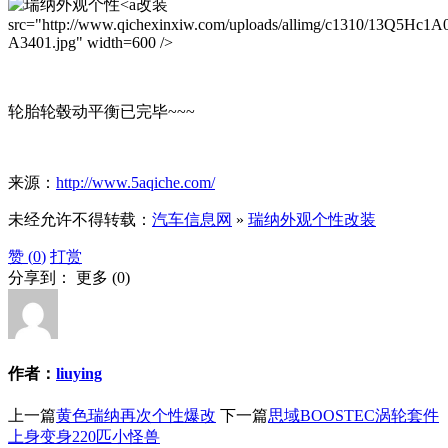
改装
src="http://www.qichexinxiw.com/uploads/allimg/c1310/13Q5Hc1A
A3401.jpg" width=600 />
轮胎轮毂动平衡已完毕~~~
来源：
http://www.5aqiche.com/
未经允许不得转载：
汽车信息网
»
瑞纳外观个性改装
赞 (
0
)
打赏
分享到：
更多
(
0
)
作者：
liuying
上一篇
黄色瑞纳再次个性爆改
下一篇
思域BOOSTEC涡轮套件
上身变身220匹小怪兽