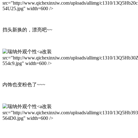
src="http://www.qichexinxiw.com/uploads/allimg/c1310/13Q5Hb20c
54U25.jpg" width=600 />
挡头新换的，漂亮吧~~
改装
src="http://www.qichexinxiw.com/uploads/allimg/c1310/13Q5Hb30
554c9.jpg" width=600 />
内饰也变粉色了~~~
改装
src="http://www.qichexinxiw.com/uploads/allimg/c1310/13Q5Hb39
564D0.jpg" width=600 />