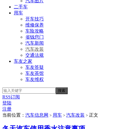
汽车图片
二手车
用车
开车技巧
维修保养
车险攻略
省钱窍门
汽车新闻
汽车改装
交通法规
车友之家
车友答疑
车友茶馆
车友维权
RSS订阅
登陆
注册
当前位置：
汽车信息网
用车
汽车改装
正文
>
>
>
冬天汽车使用香水注意事项