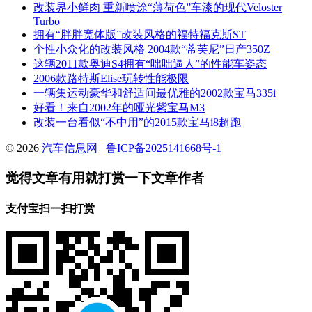
改装界小鲜肉 重新喷涂“薄荷色”车漆的现代Veloster
Turbo
拥有“胖胖宽体版”改装风格的福特福克斯ST
个性小众化的改装风格 2004款“蒂芙尼”日产350Z
这辆2011款奥迪S4拥有“咄咄逼人”的性能车姿态
2006款路特斯Elise玩转性能极限
一辆集运动豪华和舒适间最优雅的2002款宝马335i
好看！来自2002年的哑光紫宝马M3
改装一台看似“不中用”的2015款宝马i8超跑
© 2026
汽车信息网
鲁ICP备2025141668号-1
觉得文章有用就打赏一下文章作者
支付宝扫一扫打赏