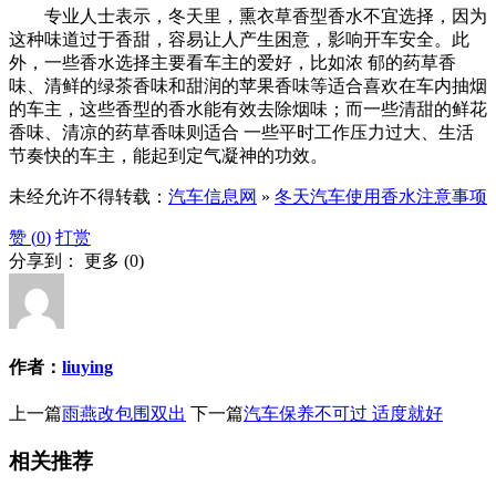
专业人士表示，冬天里，熏衣草香型香水不宜选择，因为
这种味道过于香甜，容易让人产生困意，影响开车安全。此
外，一些香水选择主要看车主的爱好，比如浓 郁的药草香
味、清鲜的绿茶香味和甜润的苹果香味等适合喜欢在车内抽烟
的车主，这些香型的香水能有效去除烟味；而一些清甜的鲜花
香味、清凉的药草香味则适合 一些平时工作压力过大、生活
节奏快的车主，能起到定气凝神的功效。
未经允许不得转载：
汽车信息网
»
冬天汽车使用香水注意事项
赞 (
0
)
打赏
分享到：
更多
(
0
)
作者：
liuying
上一篇
雨燕改包围双出
下一篇
汽车保养不可过 适度就好
相关推荐