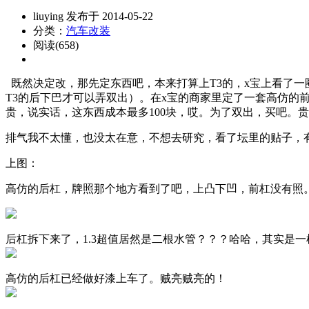
liuying 发布于 2014-05-22
分类：
汽车改装
阅读(658)
既然决定改，那先定东西吧，本来打算上T3的，x宝上看了一圈
T3的后下巴才可以弄双出）。在x宝的商家里定了一套高仿的前
贵，说实话，这东西成本最多100块，哎。为了双出，买吧。
排气我不太懂，也没太在意，不想去研究，看了坛里的贴子，有
上图：
高仿的后杠，牌照那个地方看到了吧，上凸下凹，前杠没有照
后杠拆下来了，1.3超值居然是二根水管？？？哈哈，其实是
高仿的后杠已经做好漆上车了。贼亮贼亮的！