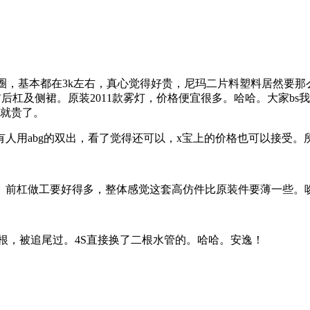
，基本都在3k左右，真心觉得好贵，尼玛二片料塑料居然要那么
后杠及侧裙。原装2011款雾灯，价格便宜很多。哈哈。大家bs
贵就贵了。
人用abg的双出，看了觉得还可以，x宝上的价格也可以接受。
。前杠做工要好得多，整体感觉这套高仿件比原装件要薄一些。
一根，被追尾过。4S直接换了二根水管的。哈哈。安逸！