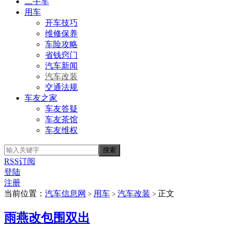
二手车
用车
开车技巧
维修保养
车险攻略
省钱窍门
汽车新闻
汽车改装
交通法规
车友之家
车友答疑
车友茶馆
车友维权
RSS订阅
登陆
注册
当前位置：
汽车信息网
用车
汽车改装
正文
>
>
>
雨燕改包围双出