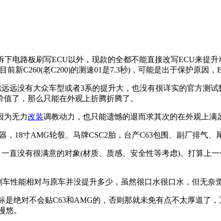
下电路板刷写ECU以外，现款的全都不能直接改写ECU来提升
前新C260(老C200)的测速01是7.3秒)，可能是出于保护
远没有大众车型或者3系的提升大，也没有很详实的官方测试
价值了，那么只能在外观上折腾折腾了。
因为无力
改装
调教动力，也只能遗憾的退而求其次的在外观上满
18寸AMG轮彀、马牌CSC2胎，台产C63包围、副厂排气、
直没有很满意的对象(材质、质感、安全性等考虑)。打算上一
车性能相对与原车并没提升多少，虽然很口水很口水，但无奈
是绝对不会贴C63和AMG的，否则那就未免有点不太厚道了，
慢悠。