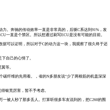
动力。奔驰的传动效率一直是非常高的，后驱C系达到91%，发
原因，ECU一直是个禁区。所以想通过刷写ECU是没有可能的目前。
数据可以证明，所以对于C的动力这一块，我观察了很久终于还
足下自己的心情了。
尾翼等。
个碳纤维的先用着。，省的N多朋友说“少了两根筋的机盖深深
觉得银荒厉害，暂不予考虑。
万一被人秒了那多丢人。打算听很多车友说到的，把C260的围