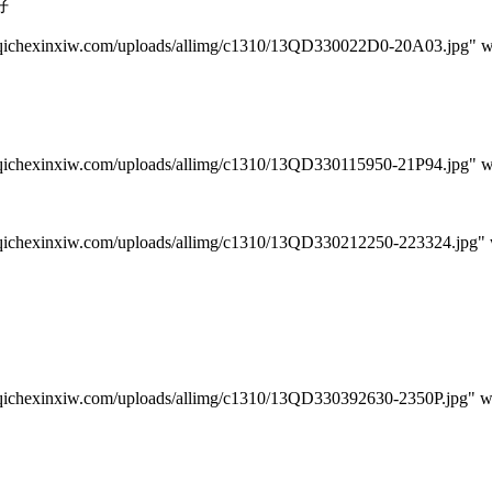
好
iw.com/uploads/allimg/c1310/13QD330022D0-20A03.jpg" widt
w.com/uploads/allimg/c1310/13QD330115950-21P94.jpg" widt
w.com/uploads/allimg/c1310/13QD330212250-223324.jpg" wid
w.com/uploads/allimg/c1310/13QD330392630-2350P.jpg" widt