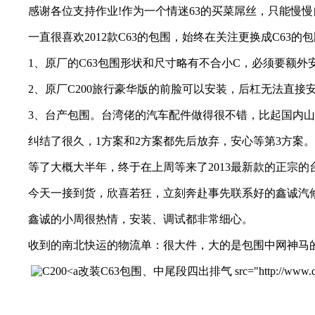
感谢各位支持作业!作为一个情迷63的买菜屌丝，只能慢慢
一直很喜欢2012款C63的包围，始终在关注更换成C63的
1、原厂的C63包围形状和尺寸略有不合小C，必须要额外
2、原厂C200旅行豪华版的前脸可以安装，后杠无法直接
3、台产包围。台湾佬的汽车配件做得很不错，比起国内山
纠结了很久，1方案和2方案都先后放弃，安心等第3方案。
等了大概大半年，终于在上周等来了2013最新款的正宗的台产C6
今天一接到货，欣喜若狂，立刻奔赴事先联系好的鑫诚汽
鑫诚的小周很热情，安装、调试都非常细心。
收到的南北快运的物流单：很大件，大的是包围中网神马的
改装C63包围、中尾段四出排气 src="http://www.qichexinx