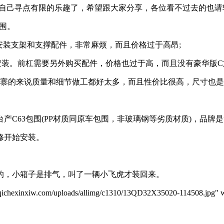
自己寻点有限的乐趣了，希望跟大家分享，各位看不过去的也请
包围。
安装支架和支撑配件，非常麻烦，而且价格过于高昂;
安装。前杠需要另外购买配件，价格也过于高，而且没有豪华版C
寨的来说质量和细节做工都好太多，而且性价比很高，尺寸也是
3包围(PP材质同原车包围，非玻璃钢等劣质材质)，品牌是“go
修开始安装。
，小箱子是排气，叫了一辆小飞虎才装回来。
iw.com/uploads/allimg/c1310/13QD32X35020-114508.jpg" wid