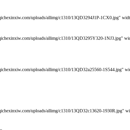
。
iw.com/uploads/allimg/c1310/13QD3294J1P-1CX0.jpg" width=
iw.com/uploads/allimg/c1310/13QD3295Y320-1NJ3.jpg" width
w.com/uploads/allimg/c1310/13QD32a25560-1S544.jpg" width
iw.com/uploads/allimg/c1310/13QD32c13620-1930R.jpg" widt