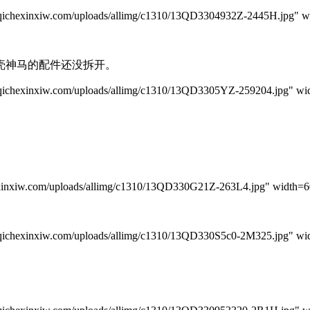
iw.com/uploads/allimg/c1310/13QD3304932Z-2445H.jpg" widt
壳神马的配件还没拆开。
iw.com/uploads/allimg/c1310/13QD3305YZ-259204.jpg" width
m/uploads/allimg/c1310/13QD330G21Z-263L4.jpg" width=600
iw.com/uploads/allimg/c1310/13QD330S5c0-2M325.jpg" width