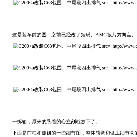
改装C63包围、中尾段四出排气 src="http://www.qichexinx
这是装车前的图：之前已经改了短璜、AMG拨片方向盘、节
改装C63包围、中尾段四出排气 src="http://www.qichexinx
改装C63包围、中尾段四出排气 src="http://www.qichexinx
改装C63包围、中尾段四出排气 src="http://www.qichexinx
一拆箱，原来的悬着的心立刻就放下了。
下面是前杠和侧裙的一些细节图，整体感觉和做工细节真的