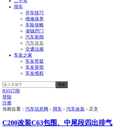
二手车
用车
开车技巧
维修保养
车险攻略
省钱窍门
汽车新闻
汽车改装
交通法规
车友之家
车友答疑
车友茶馆
车友维权
RSS订阅
登陆
注册
当前位置：
汽车信息网
用车
汽车改装
正文
>
>
>
C200改装C63包围、中尾段四出排气