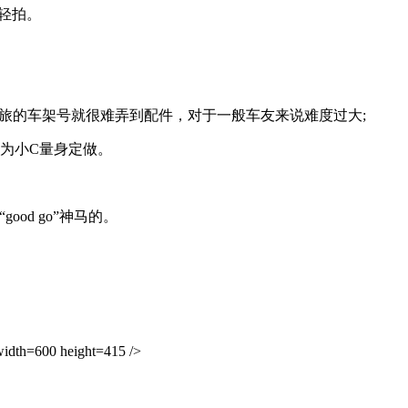
轻拍。
旅的车架号就很难弄到配件，对于一般车友来说难度过大;
为小C量身定做。
od go”神马的。
th=600 height=415 />