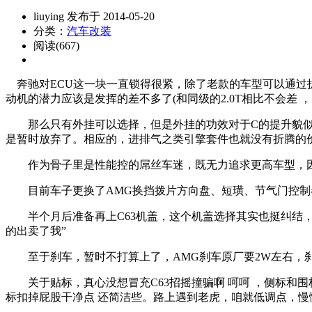
liuying 发布于 2014-05-20
分类：
汽车改装
阅读(667)
奔驰对ECU这一块一直锁得很紧，除了老款的车型可以通过拆
动机的潜力应该是发挥的差不多了(和同级的2.0T相比不会差 ，目
那么只有外挂可以选择，但是外挂的功效对于C的提升貌似远
是暂时放弃了。相应的，进排气之类引擎套件也就没有折腾的
作为骨子里是性能控的屌丝车迷，既无力追求更高车型，
目前车子更换了AMG换挡拨片方向盘、短璜、节气门控制器，
半个月后准备再上C63机盖，这个机盖选择其实也挺纠结，一
的出卖了我”
至于刹车，暂时不打算上了，AMG刹车原厂要2W左右，刹
关于贴标，真心没想冒充C63招摇撞骗啊 呵呵 ，侧标和围标
标扣掉屁股干净点 还简洁些。路上遇到老虎，咱就低调点，慢