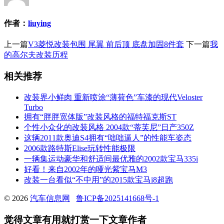
作者：
liuying
上一篇
V3菱悦改装包围 尾翼 前后顶 底盘加固8件套
下一篇
我
的高尔夫改装历程
相关推荐
改装界小鲜肉 重新喷涂“薄荷色”车漆的现代Veloster
Turbo
拥有“胖胖宽体版”改装风格的福特福克斯ST
个性小众化的改装风格 2004款“蒂芙尼”日产350Z
这辆2011款奥迪S4拥有“咄咄逼人”的性能车姿态
2006款路特斯Elise玩转性能极限
一辆集运动豪华和舒适间最优雅的2002款宝马335i
好看！来自2002年的哑光紫宝马M3
改装一台看似“不中用”的2015款宝马i8超跑
© 2026
汽车信息网
鲁ICP备2025141668号-1
觉得文章有用就打赏一下文章作者