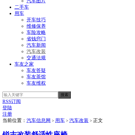
汽车图片
二手车
用车
开车技巧
维修保养
车险攻略
省钱窍门
汽车新闻
汽车改装
交通法规
车友之家
车友答疑
车友茶馆
车友维权
RSS订阅
登陆
注册
当前位置：
汽车信息网
用车
汽车改装
正文
>
>
>
锐志改装舒适性座椅