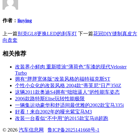
作者：
liuying
上一篇
别克GL8更换LED的刹车灯
下一篇
花冠DIY缝制真皮方
向盘套
相关推荐
改装界小鲜肉 重新喷涂“薄荷色”车漆的现代Veloster
Turbo
拥有“胖胖宽体版”改装风格的福特福克斯ST
个性小众化的改装风格 2004款“蒂芙尼”日产350Z
这辆2011款奥迪S4拥有“咄咄逼人”的性能车姿态
2006款路特斯Elise玩转性能极限
一辆集运动豪华和舒适间最优雅的2002款宝马335i
好看！来自2002年的哑光紫宝马M3
改装一台看似“不中用”的2015款宝马i8超跑
© 2026
汽车信息网
鲁ICP备2025141668号-1