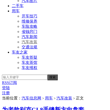
汽车图片
二手车
用车
开车技巧
维修保养
车险攻略
省钱窍门
汽车新闻
汽车改装
交通法规
车友之家
车友答疑
车友茶馆
车友维权
RSS订阅
登陆
注册
当前位置：
汽车信息网
用车
汽车改装
正文
>
>
>
为老款别克GL8手缝新方向盘套