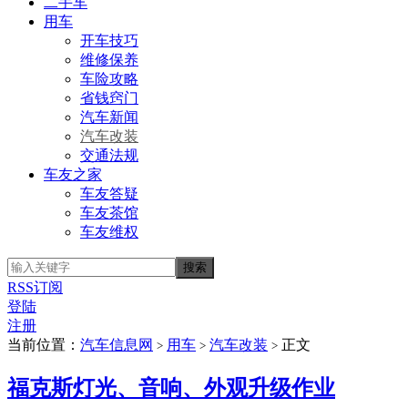
二手车
用车
开车技巧
维修保养
车险攻略
省钱窍门
汽车新闻
汽车改装
交通法规
车友之家
车友答疑
车友茶馆
车友维权
RSS订阅
登陆
注册
当前位置：
汽车信息网
用车
汽车改装
正文
>
>
>
福克斯灯光、音响、外观升级作业