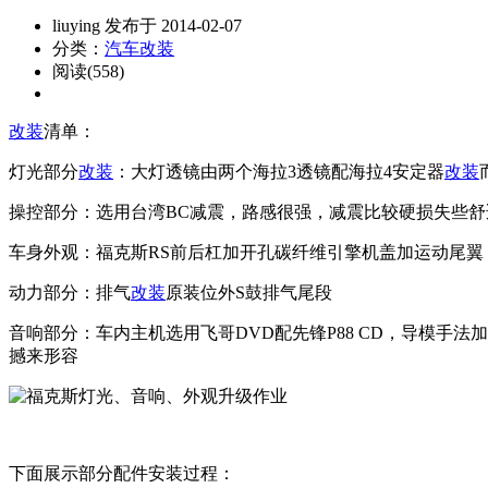
liuying 发布于 2014-02-07
分类：
汽车改装
阅读(558)
改装
清单：
灯光部分
改装
：大灯透镜由两个海拉3透镜配海拉4安定器
改装
操控部分：选用台湾BC减震，路感很强，减震比较硬损失些舒
车身外观：福克斯RS前后杠加开孔碳纤维引擎机盖加运动尾
动力部分：排气
改装
原装位外S鼓排气尾段
音响部分：车内主机选用飞哥DVD配先锋P88 CD，导模手
撼来形容
下面展示部分配件安装过程：