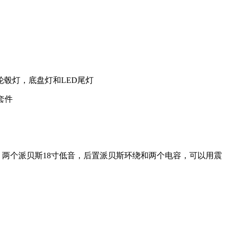
毂灯，底盘灯和LED尾灯
杆套件
放，两个派贝斯18寸低音，后置派贝斯环绕和两个电容，可以用震