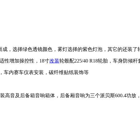
而成，选择绿色透镜颜色，雾灯选择的紫色灯泡，其它的还装了轮
适性增加操控性，18寸
改装
轮毂配225/40 R18轮胎，车身防倾
翼，车内赛车仪表安装，碳纤维贴纸装饰等
法加装高音及后备箱音响箱体，后备厢音响为三个派贝斯600.4功