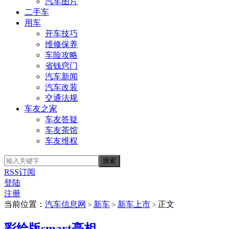
汽车图片
二手车
用车
开车技巧
维修保养
车险攻略
省钱窍门
汽车新闻
汽车改装
交通法规
车友之家
车友答疑
车友茶馆
车友维权
RSS订阅
登陆
注册
当前位置：
汽车信息网
新车
新车上市
正文
>
>
>
彩绘版smart亮相