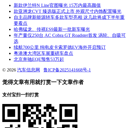
新款伊兰特N Line官图曝光 15万内最高颜值
款亚洲龙CVT 臻选版正式上市 外观尺寸内饰配置曝光
自主品牌新能源轿车多款车型亮相 这几款将成下半年重
要看点
哈弗猛龙、传祺ES9最新一批新车曝光
年产量仅250台 AC Cobra GT Roadster首发 涡轮、自吸可
选
续航700公里 纯电皮卡索罗德EV海外开启预订
粤港澳大湾区车展重磅车盘点
北京奔驰EQE预售53万起
© 2026
汽车信息网
鲁ICP备2025141668号-1
觉得文章有用就打赏一下文章作者
支付宝扫一扫打赏