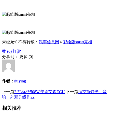
未经允许不得转载：
汽车信息网
»
彩绘版smart亮相
赞 (
0
)
打赏
分享到：
更多
(
0
)
作者：
liuying
上一篇
2.3L标致508完美刷艾森ECU
下一篇
福克斯灯光、音
响、外观升级作业
相关推荐