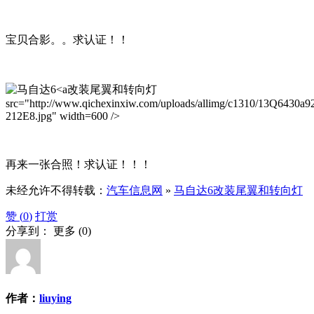
宝贝合影。。求认证！！
改装尾翼和转向灯
src="http://www.qichexinxiw.com/uploads/allimg/c1310/13Q6430a9
212E8.jpg" width=600 />
再来一张合照！求认证！！！
未经允许不得转载：
汽车信息网
»
马自达6改装尾翼和转向灯
赞 (
0
)
打赏
分享到：
更多
(
0
)
作者：
liuying