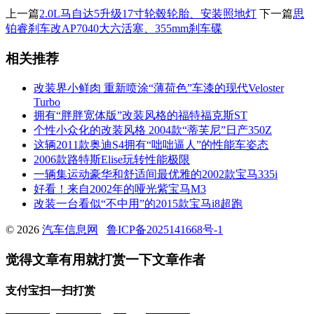
上一篇
2.0L马自达5升级17寸轮毂轮胎、安装照地灯
下一篇
思
铂睿刹车改AP7040大六活塞、355mm刹车碟
相关推荐
改装界小鲜肉 重新喷涂“薄荷色”车漆的现代Veloster
Turbo
拥有“胖胖宽体版”改装风格的福特福克斯ST
个性小众化的改装风格 2004款“蒂芙尼”日产350Z
这辆2011款奥迪S4拥有“咄咄逼人”的性能车姿态
2006款路特斯Elise玩转性能极限
一辆集运动豪华和舒适间最优雅的2002款宝马335i
好看！来自2002年的哑光紫宝马M3
改装一台看似“不中用”的2015款宝马i8超跑
© 2026
汽车信息网
鲁ICP备2025141668号-1
觉得文章有用就打赏一下文章作者
支付宝扫一扫打赏