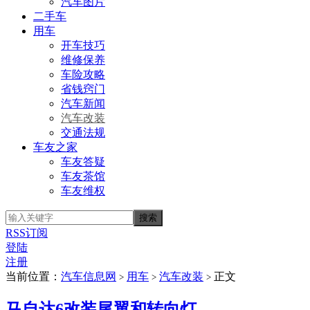
汽车图片
二手车
用车
开车技巧
维修保养
车险攻略
省钱窍门
汽车新闻
汽车改装
交通法规
车友之家
车友答疑
车友茶馆
车友维权
RSS订阅
登陆
注册
当前位置：
汽车信息网
用车
汽车改装
正文
>
>
>
马自达6改装尾翼和转向灯