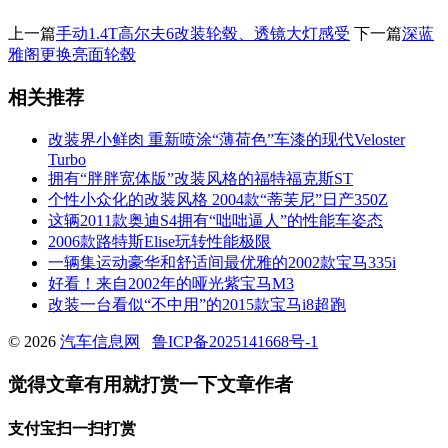
上一篇
手动1.4T高尔夫6改装轮毂、透镜大灯感受
下一篇
深蓝
雅阁更换亮面轮毂
相关推荐
改装界小鲜肉 重新喷涂“薄荷色”车漆的现代Veloster
Turbo
拥有“胖胖宽体版”改装风格的福特福克斯ST
个性小众化的改装风格 2004款“蒂芙尼”日产350Z
这辆2011款奥迪S4拥有“咄咄逼人”的性能车姿态
2006款路特斯Elise玩转性能极限
一辆集运动豪华和舒适间最优雅的2002款宝马335i
好看！来自2002年的哑光紫宝马M3
改装一台看似“不中用”的2015款宝马i8超跑
© 2026
汽车信息网
鲁ICP备2025141668号-1
觉得文章有用就打赏一下文章作者
支付宝扫一扫打赏