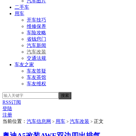
汽车图片
二手车
用车
开车技巧
维修保养
车险攻略
省钱窍门
汽车新闻
汽车改装
交通法规
车友之家
车友答疑
车友茶馆
车友维权
RSS订阅
登陆
注册
当前位置：
汽车信息网
用车
汽车改装
正文
>
>
>
奥迪A5改装AWE双边四出排气