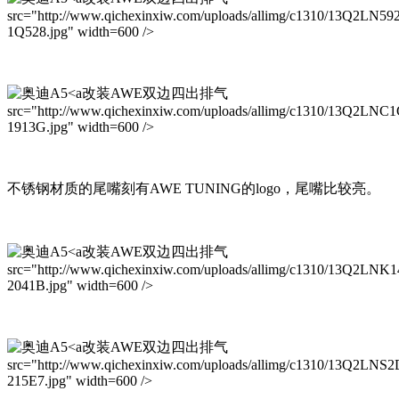
src="http://www.qichexinxiw.com/uploads/allimg/c1310/13Q2LN59
1Q528.jpg" width=600 />
改装AWE双边四出排气
src="http://www.qichexinxiw.com/uploads/allimg/c1310/13Q2LNC
1913G.jpg" width=600 />
不锈钢材质的尾嘴刻有AWE TUNING的logo，尾嘴比较亮。
改装AWE双边四出排气
src="http://www.qichexinxiw.com/uploads/allimg/c1310/13Q2LNK1
2041B.jpg" width=600 />
改装AWE双边四出排气
src="http://www.qichexinxiw.com/uploads/allimg/c1310/13Q2LNS2
215E7.jpg" width=600 />