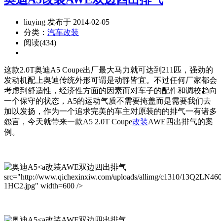
liuying 发布于 2014-02-05
分类：
汽车改装
阅读(434)
这款2.0T奥迪A5 Coupe出厂最大马力就可达到211匹，强劲的
发动机配上奥迪传统外形可谓是动静皆宜。不过任何厂家都会
考虑到舒适性，经济性方面的因素而对车子的配件和调校趋向
一个保守的状态，A5的运动气质不需要掩盖而是需要我们去
加以发扬，作为一个追求完美的车主对原装的的排气一有诸多
怨言，今天就带来一款A5 2.0T Coupe
改装
AWE四出排气的案
例。
改装AWE双边四出排气
src="http://www.qichexinxiw.com/uploads/allimg/c1310/13Q2LN46
1HC2.jpg" width=600 />
改装AWE双边四出排气