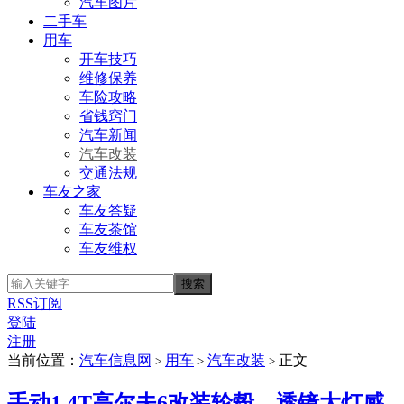
汽车图片
二手车
用车
开车技巧
维修保养
车险攻略
省钱窍门
汽车新闻
汽车改装
交通法规
车友之家
车友答疑
车友茶馆
车友维权
RSS订阅
登陆
注册
当前位置：
汽车信息网
用车
汽车改装
正文
>
>
>
手动1.4T高尔夫6改装轮毂、透镜大灯感