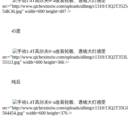
改装轮毂、透镜大灯感受
src="http://www.qichexinxiw.com/uploads/allimg/c1310/13Q2T3525
54K36.jpg" width=600 height=407 />
45度
改装轮毂、透镜大灯感受
src="http://www.qichexinxiw.com/uploads/allimg/c1310/13Q2T353
5511J.jpg" width=600 height=366 />
纯后
改装轮毂、透镜大灯感受
src="http://www.qichexinxiw.com/uploads/allimg/c1310/13Q2T35GI
564454.jpg" width=600 height=376 />