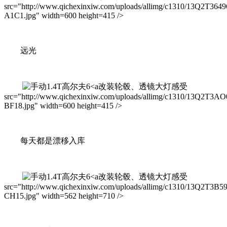
src="http://www.qichexinxiw.com/uploads/allimg/c1310/13Q2T3649
A1C1.jpg" width=600 height=415 />
远光
改装轮毂、透镜大灯感受
src="http://www.qichexinxiw.com/uploads/allimg/c1310/13Q2T3AO
BF18.jpg" width=600 height=415 />
每天都是漂移入库
改装轮毂、透镜大灯感受
src="http://www.qichexinxiw.com/uploads/allimg/c1310/13Q2T3B5
CH15.jpg" width=562 height=710 />