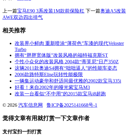
上一篇
宝马E90 3系改装1M款前保险杠
下一篇
奥迪A5改装
AWE双边四出排气
相关推荐
改装界小鲜肉 重新喷涂“薄荷色”车漆的现代Veloster
Turbo
拥有“胖胖宽体版”改装风格的福特福克斯ST
个性小众化的改装风格 2004款“蒂芙尼”日产350Z
这辆2011款奥迪S4拥有“咄咄逼人”的性能车姿态
2006款路特斯Elise玩转性能极限
一辆集运动豪华和舒适间最优雅的2002款宝马335i
好看！来自2002年的哑光紫宝马M3
改装一台看似“不中用”的2015款宝马i8超跑
© 2026
汽车信息网
鲁ICP备2025141668号-1
觉得文章有用就打赏一下文章作者
支付宝扫一扫打赏