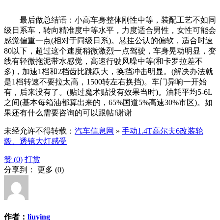
最后做总结语：小高车身整体刚性中等，装配工艺不如同
级日系车，转向精准度中等水平，力度适合男性，女性可能会
感觉偏重一点(相对于同级日系)。悬挂公认的偏软，适合时速
80以下，超过这个速度稍微激烈一点驾驶，车身晃动明显，变
线有轻微拖泥带水感觉，高速行驶风噪中等(和卡罗拉差不
多)，加速1档和2档齿比跳跃大，换挡冲击明显。(解决办法就
是1档转速不要拉太高，1500转左右换挡)。车门异响一开始
有，后来没有了。(贴过魔术贴没有效果当时)。油耗平均5-6L
之间(基本每箱油都算出来的，65%国道5%高速30%市区)。如
果还有什么需要咨询的可以跟帖!谢谢
未经允许不得转载：
汽车信息网
»
手动1.4T高尔夫6改装轮
毂、透镜大灯感受
赞 (
0
)
打赏
分享到：
更多
(
0
)
作者：
liuying