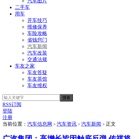
汽车图片
二手车
用车
开车技巧
维修保养
车险攻略
省钱窍门
汽车新闻
汽车改装
交通法规
车友之家
车友答疑
车友茶馆
车友维权
RSS订阅
登陆
注册
当前位置：
汽车信息网
汽车资讯
汽车新闻
正文
>
>
>
广汽集团：高增长皆因触底反弹 传祺将