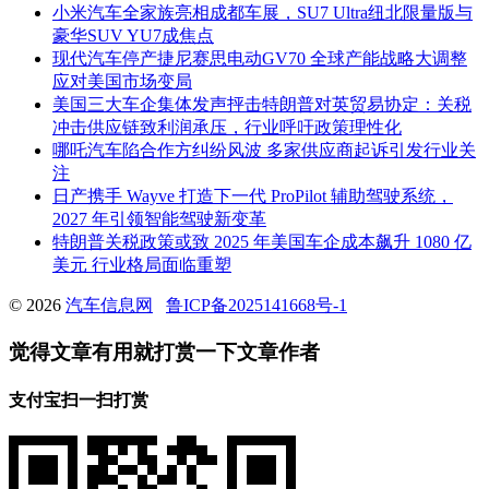
小米汽车全家族亮相成都车展，SU7 Ultra纽北限量版与
豪华SUV YU7成焦点
现代汽车停产捷尼赛思电动GV70 全球产能战略大调整
应对美国市场变局
美国三大车企集体发声抨击特朗普对英贸易协定：关税
冲击供应链致利润承压，行业呼吁政策理性化
哪吒汽车陷合作方纠纷风波 多家供应商起诉引发行业关
注
日产携手 Wayve 打造下一代 ProPilot 辅助驾驶系统，
2027 年引领智能驾驶新变革
特朗普关税政策或致 2025 年美国车企成本飙升 1080 亿
美元 行业格局面临重塑
© 2026
汽车信息网
鲁ICP备2025141668号-1
觉得文章有用就打赏一下文章作者
支付宝扫一扫打赏