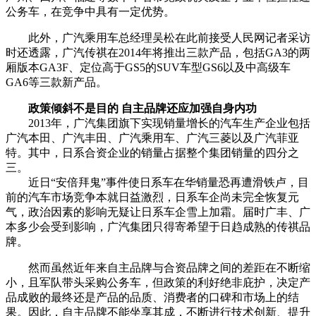
公务车，在竞争中具有一定优势。
此外，广汽乘用车总经理吴松在此前接受人民网记者采访
时还透露，广汽传祺在2014年将推出三款产品，包括GA3的两
厢版本GA3F、定位高于GS5的SUV车型GS6以及中高级车
GA6等三款新产品。
政策倾斜不是目的 自主品牌还应加强自身内功
2013年，广汽集团旗下实现销量增长的汽车生产企业包括
广汽本田、广汽丰田、广汽乘用车、广汽三菱以及广汽菲亚
特。其中，日系合资企业的销量占据整个集团销量的四分之
三。
近日“安倍拜鬼”事件使日系车在华销量恐再遭滑铁卢，目
前的汽车市场竞争本就日益激烈，日系车企尚未完全恢复元
气，政治因素的影响无疑让日系车企雪上加霜。届时广丰、广
本多少会受到影响，广汽集团只得寄希望于日趋成熟的传祺品
牌。
然而虽然近年来自主品牌与合资品牌之间的差距在不断缩
小，且军队带头采购公务车，但政策的利好绝非庇护，决定产
品成败的最终还是产品的品质、消费者的口碑和市场上的结
果。因此，自主品牌不能坐享其成，不断进行技术创新、提升