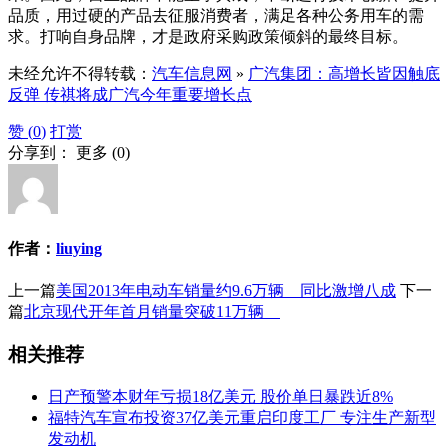
品质，用过硬的产品去征服消费者，满足各种公务用车的需
求。打响自身品牌，才是政府采购政策倾斜的最终目标。
未经允许不得转载：
汽车信息网
»
广汽集团：高增长皆因触底
反弹 传祺将成广汽今年重要增长点
赞 (
0
)
打赏
分享到：
更多
(
0
)
作者：
liuying
上一篇
美国2013年电动车销量约9.6万辆 同比激增八成
下一
篇
北京现代开年首月销量突破11万辆
相关推荐
日产预警本财年亏损18亿美元 股价单日暴跌近8%
福特汽车宣布投资37亿美元重启印度工厂 专注生产新型
发动机