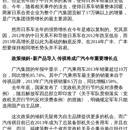
石。但是去年由于中日关系的紧张，使得日系车销量跌至低
谷。今年，随着相关事件的淡去，使得日系车销量整体回暖，
两家日系合资企业为整个广汽集团贡献了17万辆以上的增量，
是广汽集团强势增长的最主要原因。
然而日系车去年的强势增长在今年是难以复制的。究其原
因，2012年的中日关系不和导致日系车在2012年跌至低谷，而
2013年高增长是以此为基础的触底反弹。在2014年广丰、广本
想要保持相同增长势头并不容易。
政策倾斜+新产品导入 传祺将成广汽今年重要增长点
广汽集团的年报中显示，广汽乘用车2013年销量超过10万
台，同比增长85.74%。其中广汽乘用车最主要的销量来自于
传祺品牌，2013年广汽传祺销量8.5万台，同比增幅158%。
去年年底，国家发布了《党政机关厉行节约反对浪费条
例》，随后解放军四总部立即印发了《关于军队贯彻落实〈党
政机关厉行节约反对浪费条例〉的措施》，明确规定军车只能
选用国产自主品牌。
这次政策的倾斜无疑将为自主品牌提供更多的机会。而广
汽传祺目前已在2013年成为了总装备部机关公务用车，并且在
广州、四川、福建等数十个省市党政机关及企事业单位担任过