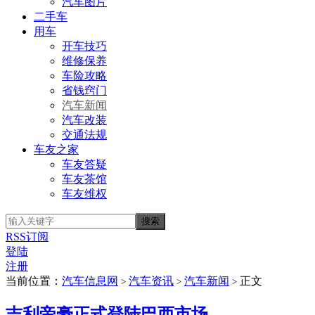
汽车图片
二手车
用车
开车技巧
维修保养
车险攻略
省钱窍门
汽车新闻
汽车改装
交通法规
车友之家
车友答疑
车友茶馆
车友维权
RSS订阅
登陆
注册
当前位置：
汽车信息网
汽车资讯
汽车新闻
正文
>
>
>
吉利帝豪正式登陆巴西市场