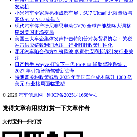
福特汽车宣布投资37亿美元重启印度工厂 专注生产新型
发动机
小米汽车全家族亮相成都车展，SU7 Ultra纽北限量版与
豪华SUV YU7成焦点
现代汽车停产捷尼赛思电动GV70 全球产能战略大调整
应对美国市场变局
美国三大车企集体发声抨击特朗普对英贸易协定：关税
冲击供应链致利润承压，行业呼吁政策理性化
哪吒汽车陷合作方纠纷风波 多家供应商起诉引发行业关
注
日产携手 Wayve 打造下一代 ProPilot 辅助驾驶系统，
2027 年引领智能驾驶新变革
特朗普关税政策或致 2025 年美国车企成本飙升 1080 亿
美元 行业格局面临重塑
© 2026
汽车信息网
鲁ICP备2025141668号-1
觉得文章有用就打赏一下文章作者
支付宝扫一扫打赏