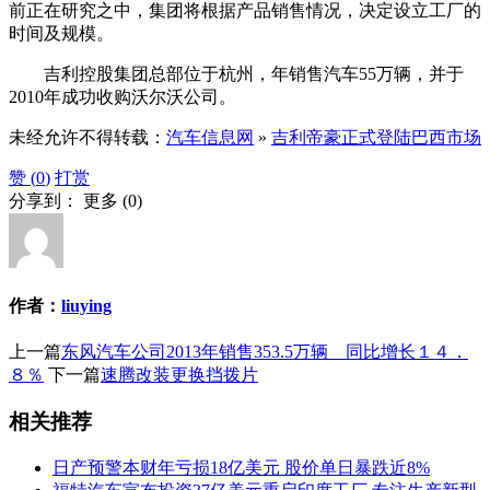
前正在研究之中，集团将根据产品销售情况，决定设立工厂的
时间及规模。
吉利控股集团总部位于杭州，年销售汽车55万辆，并于
2010年成功收购沃尔沃公司。
未经允许不得转载：
汽车信息网
»
吉利帝豪正式登陆巴西市场
赞 (
0
)
打赏
分享到：
更多
(
0
)
作者：
liuying
上一篇
东风汽车公司2013年销售353.5万辆 同比增长１４．
８％
下一篇
速腾改装更换挡拨片
相关推荐
日产预警本财年亏损18亿美元 股价单日暴跌近8%