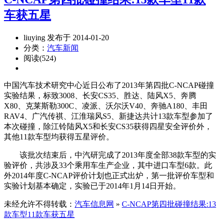
车获五星
liuying 发布于 2014-01-20
分类：
汽车新闻
阅读(524)
中国汽车技术研究中心近日公布了2013年第四批C-NCAP碰撞
实验结果，标致3008、长安CS35、胜达、陆风X5、奔腾
X80、克莱斯勒300C、凌派、沃尔沃V40、奔驰A180、丰田
RAV4、广汽传祺、江淮瑞风S5、新捷达共计13款车型参加了
本次碰撞，除江铃陆风X5和长安CS35获得四星安全评价外，
其他11款车型均获得五星评价。
该批次结束后，中汽研完成了2013年度全部38款车型的实
验评价，共涉及33个乘用车生产企业，其中进口车型6款。此
外2014年度C-NCAP评价计划也正式出炉，第一批评价车型和
实验计划基本确定，实验已于2014年1月14日开始。
未经允许不得转载：
汽车信息网
»
C-NCAP第四批碰撞结果:13
款车型11款车获五星