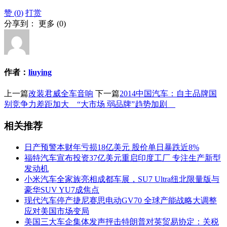
赞 (
0
)
打赏
分享到：
更多
(
0
)
作者：
liuying
上一篇
改装君威全车音响
下一篇
2014中国汽车：自主品牌国
别竞争力差距加大 “大市场 弱品牌”趋势加剧
相关推荐
日产预警本财年亏损18亿美元 股价单日暴跌近8%
福特汽车宣布投资37亿美元重启印度工厂 专注生产新型
发动机
小米汽车全家族亮相成都车展，SU7 Ultra纽北限量版与
豪华SUV YU7成焦点
现代汽车停产捷尼赛思电动GV70 全球产能战略大调整
应对美国市场变局
美国三大车企集体发声抨击特朗普对英贸易协定：关税