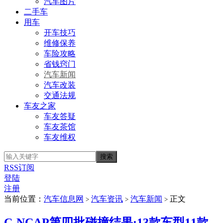
汽车图片
二手车
用车
开车技巧
维修保养
车险攻略
省钱窍门
汽车新闻
汽车改装
交通法规
车友之家
车友答疑
车友茶馆
车友维权
RSS订阅
登陆
注册
当前位置：
汽车信息网
汽车资讯
汽车新闻
正文
>
>
>
C-NCAP第四批碰撞结果:13款车型11款