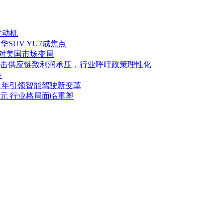
发动机
华SUV YU7成焦点
应对美国市场变局
击供应链致利润承压，行业呼吁政策理性化
注
027 年引领智能驾驶新变革
亿美元 行业格局面临重塑