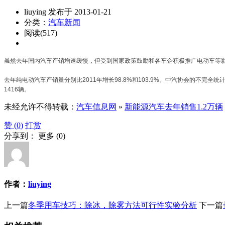
liuying 发布于 2013-01-21
分类：
汽车新闻
阅读(517)
虽然去年国内汽车产销增速缓慢，但受到国家政策鼓励和各车企积极推广电动车等影
去年纯电动汽车产销量分别比2011年增长98.8%和103.9%。中汽协会的不完全统计
1416辆。
未经允许不得转载：
汽车信息网
»
新能源汽车去年销售1.2万辆
赞 (
0
)
打赏
分享到：
更多
(
0
)
作者：
liuying
上一篇
冬季用车技巧：除冰，除雾方法可行性实验分析
下一篇