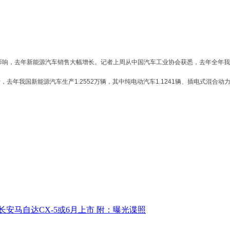
响，去年新能源汽车销售大幅增长。记者上周从中国汽车工业协会获悉，去年全年我国
，去年我国新能源汽车生产1.2552万辆，其中纯电动汽车1.1241辆、插电式混合动力
长安马自达CX-5或6月上市 附：曝光谍照