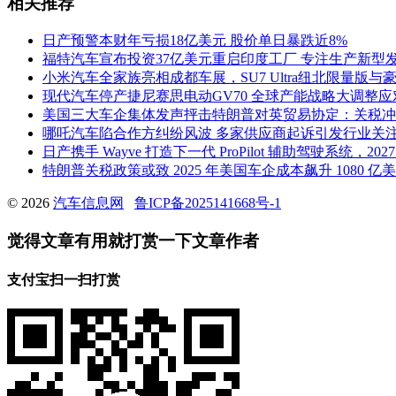
相关推荐
日产预警本财年亏损18亿美元 股价单日暴跌近8%
福特汽车宣布投资37亿美元重启印度工厂 专注生产新型
小米汽车全家族亮相成都车展，SU7 Ultra纽北限量版与豪
现代汽车停产捷尼赛思电动GV70 全球产能战略大调整
美国三大车企集体发声抨击特朗普对英贸易协定：关税冲
哪吒汽车陷合作方纠纷风波 多家供应商起诉引发行业关
日产携手 Wayve 打造下一代 ProPilot 辅助驾驶系统，2
特朗普关税政策或致 2025 年美国车企成本飙升 1080 
© 2026
汽车信息网
鲁ICP备2025141668号-1
觉得文章有用就打赏一下文章作者
支付宝扫一扫打赏