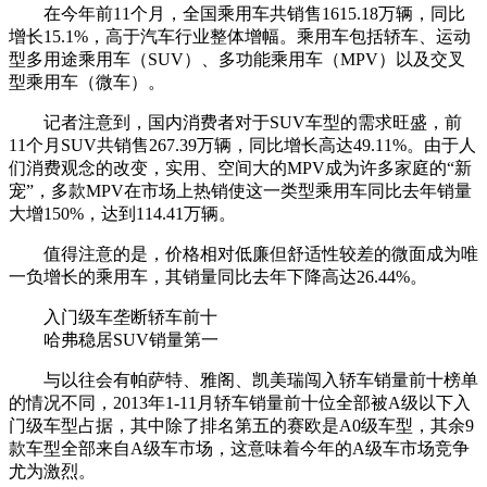
在今年前11个月，全国乘用车共销售1615.18万辆，同比
增长15.1%，高于汽车行业整体增幅。乘用车包括轿车、运动
型多用途乘用车（SUV）、多功能乘用车（MPV）以及交叉
型乘用车（微车）。
记者注意到，国内消费者对于SUV车型的需求旺盛，前
11个月SUV共销售267.39万辆，同比增长高达49.11%。由于人
们消费观念的改变，实用、空间大的MPV成为许多家庭的“新
宠”，多款MPV在市场上热销使这一类型乘用车同比去年销量
大增150%，达到114.41万辆。
值得注意的是，价格相对低廉但舒适性较差的微面成为唯
一负增长的乘用车，其销量同比去年下降高达26.44%。
入门级车垄断轿车前十
哈弗稳居SUV销量第一
与以往会有帕萨特、雅阁、凯美瑞闯入轿车销量前十榜单
的情况不同，2013年1-11月轿车销量前十位全部被A级以下入
门级车型占据，其中除了排名第五的赛欧是A0级车型，其余9
款车型全部来自A级车市场，这意味着今年的A级车市场竞争
尤为激烈。