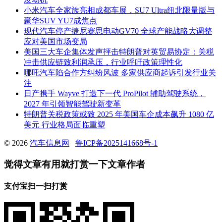
小米汽车全家族亮相成都车展，SU7 Ultra纽北限量版与
豪华SUV YU7成焦点
现代汽车停产捷尼赛思电动GV70 全球产能战略大调整
应对美国市场变局
美国三大车企集体发声抨击特朗普对英贸易协定：关税
冲击供应链致利润承压，行业呼吁政策理性化
哪吒汽车陷合作方纠纷风波 多家供应商起诉引发行业关
注
日产携手 Wayve 打造下一代 ProPilot 辅助驾驶系统，
2027 年引领智能驾驶新变革
特朗普关税政策或致 2025 年美国车企成本飙升 1080 亿
美元 行业格局面临重塑
© 2026
汽车信息网
鲁ICP备2025141668号-1
觉得文章有用就打赏一下文章作者
支付宝扫一扫打赏