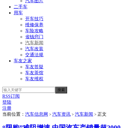
汽车图片
二手车
用车
开车技巧
维修保养
车险攻略
省钱窍门
汽车新闻
汽车改装
交通法规
车友之家
车友答疑
车友茶馆
车友维权
RSS订阅
登陆
注册
当前位置：
汽车信息网
汽车资讯
汽车新闻
正文
>
>
>
“限购”难阻增速 中国汽车产销量超2000