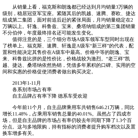
从销量上看，福克斯和朗逸都已经达到月均销量3万辆的
级别，稳居冠亚军宝座。紧随其后的凯越、速腾、赛欧、捷达
组成第二集团，面对前追后赶的紧张局面，月均销量稳定在2
万辆以上。轩逸、科鲁兹、宝来、桑塔纳组成的第三集团销量
不分伯仲，年度最终排名还可能发生变化。
值得注意的是，三个细分市场A级车领军车型同时出现在
了榜单上。福克斯、速腾、轩逸是A级车“新三样”的代表，配
置和性能决定其售价在A级车中最高。价格中等的朗逸、宝
来、科鲁兹比拼的是性价比，价格战较为激烈。“老三样”凯
越、捷达、桑塔纳依然热销，凭借多年累积的口碑、实用的空
间和实惠的价格促使消费者做出购买决定。
2013年1-11月
各系别市场占有率
自主品牌占有率下降 德系车受欢迎
今年前11个月，自主品牌乘用车共销售646.21万辆，同比
增长11.48%，占乘用车销售总量的40.01%。虽然占了四成市
场，但是自主品牌的市场占有率仍较去年同期下降了1.3个百
分点。这与多地限购，持有指标的消费者提升购车档次以及置
换车增多有关。