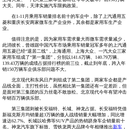
大关。同年，天津实施汽车限购政策。
在1-11月乘用车销量排名前十的车企中，除了上汽通用五
菱和重庆长安两家微车生产企业外，其余都是家用车生产企
业。
值得注意的是，因为家用车需求量大而微车需求量减少，
此消彼长，曾雄踞中国汽车市场乘用车销量冠军多年的上汽通
用五菱已经“退居二线”，上海通用、上海大众、一汽大众三家
家用车组成了“第一集团”，分别以141.6万辆、140.79万辆、
139.43万辆的成绩占据排行榜的前三位，截止到年底，跨入年
销150万辆车企俱乐部问题不大。
北京现代和东风日产则组成了第二集团，两家车企都是产
品线全面，主打性价比，虽然相比第一集团还有一定差距，但
是面对第三集团的压力丝毫不敢放松。北京现代今年有望冲击
年销百万辆俱乐部。
第三集团则被长安福特、长城、神龙占据。长安福特凭借
新福克斯月均销量超3万辆的傲人战绩销量大幅增加，同比增
速达62.7%。长城以哈弗等SUV产品的热销跻身车企销量前十
名。神龙汽车旗下标致、雪铁龙两大品牌今年相继推出
新车
，