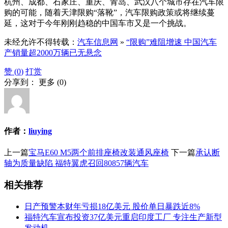
杭州、成都、石家庄、重庆、青岛、武汉八个城市存在汽车限
购的可能，随着天津限购“落靴”，汽车限购政策或将继续蔓
延，这对于今年刚刚趋稳的中国车市又是一个挑战。
未经允许不得转载：
汽车信息网
»
“限购”难阻增速 中国汽车
产销量超2000万辆已无悬念
赞 (
0
)
打赏
分享到：
更多
(
0
)
作者：
liuying
上一篇
宝马E60 M5两个前排座椅改装通风座椅
下一篇
承认断
轴为质量缺陷 福特翼虎召回80857辆汽车
相关推荐
日产预警本财年亏损18亿美元 股价单日暴跌近8%
福特汽车宣布投资37亿美元重启印度工厂 专注生产新型
发动机