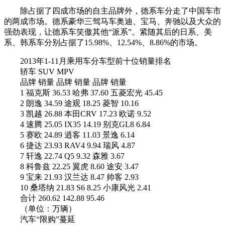
除占据了四成市场的自主品牌外，德系车分走了中国车市
的两成市场。德系豪华三驾马车奥迪、宝马、奔驰以及大众的
强劲表现，让德系车笑傲其他“派系”。紧随其后的日系、美
系、韩系车分别占据了15.98%、12.54%、8.86%的市场。
2013年1-11月乘用车分车型前十位销量排名
轿车 SUV MPV
品牌 销量 品牌 销量 品牌 销量
1 福克斯 36.53 哈弗 37.60 五菱宏光 45.45
2 朗逸 34.59 途观 18.25 菱智 10.16
3 凯越 26.88 本田CRV 17.23 欧诺 9.52
4 速腾 25.05 IX35 14.19 别克GL8 6.84
5 赛欧 24.89 逍客 11.03 景逸 6.14
6 捷达 23.93 RAV4 9.94 瑞风 4.87
7 轩逸 22.74 Q5 9.32 森雅 3.67
8 科鲁兹 22.25 翼虎 8.60 途安 3.47
9 宝来 21.93 汉兰达 8.47 帅客 2.93
10 桑塔纳 21.83 S6 8.25 小康风光 2.41
合计 260.62 142.88 95.46
（单位：万辆）
汽车“限购”蔓延