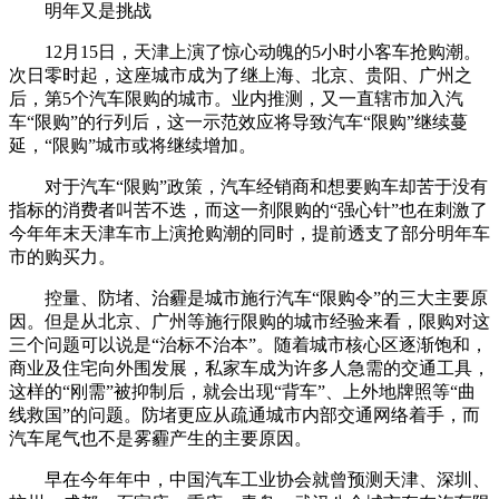
明年又是挑战
12月15日，天津上演了惊心动魄的5小时小客车抢购潮。
次日零时起，这座城市成为了继上海、北京、贵阳、广州之
后，第5个汽车限购的城市。业内推测，又一直辖市加入汽
车“限购”的行列后，这一示范效应将导致汽车“限购”继续蔓
延，“限购”城市或将继续增加。
对于汽车“限购”政策，汽车经销商和想要购车却苦于没有
指标的消费者叫苦不迭，而这一剂限购的“强心针”也在刺激了
今年年末天津车市上演抢购潮的同时，提前透支了部分明年车
市的购买力。
控量、防堵、治霾是城市施行汽车“限购令”的三大主要原
因。但是从北京、广州等施行限购的城市经验来看，限购对这
三个问题可以说是“治标不治本”。随着城市核心区逐渐饱和，
商业及住宅向外围发展，私家车成为许多人急需的交通工具，
这样的“刚需”被抑制后，就会出现“背车”、上外地牌照等“曲
线救国”的问题。防堵更应从疏通城市内部交通网络着手，而
汽车尾气也不是雾霾产生的主要原因。
早在今年年中，中国汽车工业协会就曾预测天津、深圳、