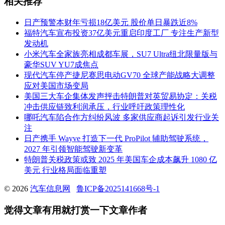
相关推荐
日产预警本财年亏损18亿美元 股价单日暴跌近8%
福特汽车宣布投资37亿美元重启印度工厂 专注生产新型
发动机
小米汽车全家族亮相成都车展，SU7 Ultra纽北限量版与
豪华SUV YU7成焦点
现代汽车停产捷尼赛思电动GV70 全球产能战略大调整
应对美国市场变局
美国三大车企集体发声抨击特朗普对英贸易协定：关税
冲击供应链致利润承压，行业呼吁政策理性化
哪吒汽车陷合作方纠纷风波 多家供应商起诉引发行业关
注
日产携手 Wayve 打造下一代 ProPilot 辅助驾驶系统，
2027 年引领智能驾驶新变革
特朗普关税政策或致 2025 年美国车企成本飙升 1080 亿
美元 行业格局面临重塑
© 2026
汽车信息网
鲁ICP备2025141668号-1
觉得文章有用就打赏一下文章作者