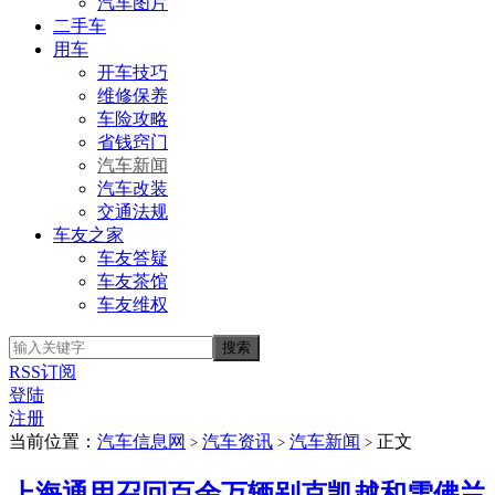
汽车图片
二手车
用车
开车技巧
维修保养
车险攻略
省钱窍门
汽车新闻
汽车改装
交通法规
车友之家
车友答疑
车友茶馆
车友维权
RSS订阅
登陆
注册
当前位置：
汽车信息网
汽车资讯
汽车新闻
正文
>
>
>
上海通用召回百余万辆别克凯越和雪佛兰