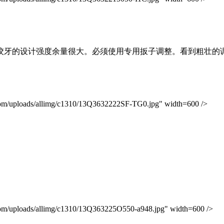
绞牙的设计强度余量很大。必须使用专用扳子调整。看到粗壮的
loads/allimg/c1310/13Q3632222SF-TG0.jpg" width=600 />
oads/allimg/c1310/13Q363225O550-a948.jpg" width=600 />