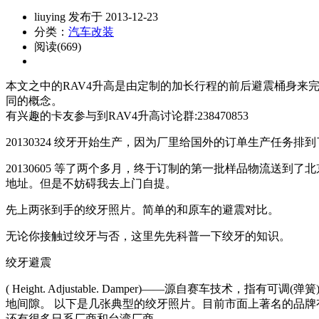
liuying 发布于 2013-12-23
分类：
汽车改装
阅读(669)
本文之中的RAV4升高是由定制的加长行程的前后避震桶身来
同的概念。
有兴趣的卡友参与到RAV4升高讨论群:238470853
20130324 绞牙开始生产，因为厂里给国外的订单生产任务
20130605 等了两个多月，终于订制的第一批样品物流送到
地址。但是不妨碍我去上门自提。
先上两张到手的绞牙照片。简单的和原车的避震对比。
无论你接触过绞牙与否，这里先先科普一下绞牙的知识。
绞牙避震
( Height. Adjustable. Damper)——源自赛
地间隙。 以下是几张典型的绞牙照片。目前市面上著名的品牌有
还有很多日系厂商和台湾厂商。