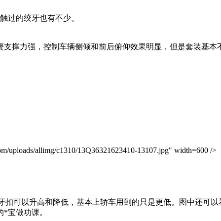
接触过的绞牙也有不少。
簧支撑力强，控制车辆侧倾和前后俯仰效果明显，但是套装基本
oads/allimg/c1310/13Q36321623410-13107.jpg" width=600 />
合牙扣可以升高和降低，基本上轿车用到的只是更低。图中还可
的*宝做功课。