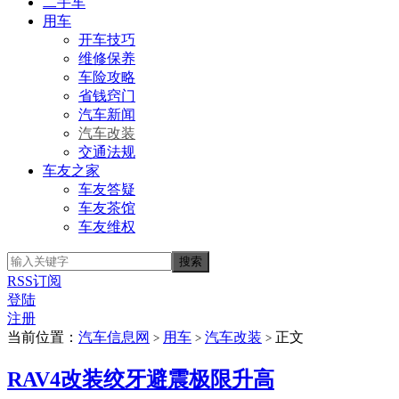
二手车
用车
开车技巧
维修保养
车险攻略
省钱窍门
汽车新闻
汽车改装
交通法规
车友之家
车友答疑
车友茶馆
车友维权
RSS订阅
登陆
注册
当前位置：
汽车信息网
用车
汽车改装
正文
>
>
>
RAV4改装绞牙避震极限升高