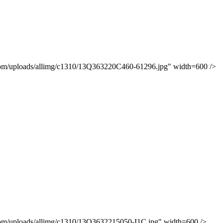
oads/allimg/c1310/13Q363220C460-61296.jpg" width=600 />
oads/allimg/c1310/13Q3632215050-I1C.jpg" width=600 />