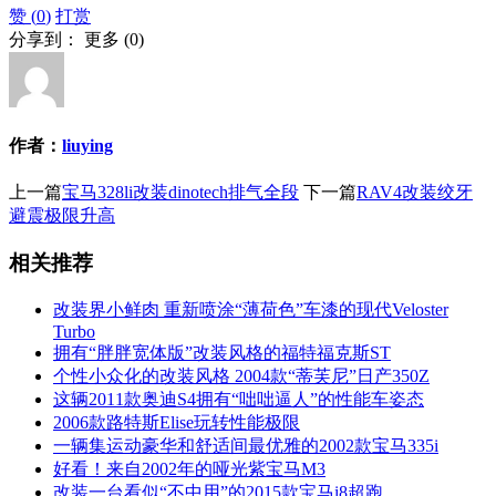
赞 (
0
)
打赏
分享到：
更多
(
0
)
作者：
liuying
上一篇
宝马328li改装dinotech排气全段
下一篇
RAV4改装绞牙
避震极限升高
相关推荐
改装界小鲜肉 重新喷涂“薄荷色”车漆的现代Veloster
Turbo
拥有“胖胖宽体版”改装风格的福特福克斯ST
个性小众化的改装风格 2004款“蒂芙尼”日产350Z
这辆2011款奥迪S4拥有“咄咄逼人”的性能车姿态
2006款路特斯Elise玩转性能极限
一辆集运动豪华和舒适间最优雅的2002款宝马335i
好看！来自2002年的哑光紫宝马M3
改装一台看似“不中用”的2015款宝马i8超跑