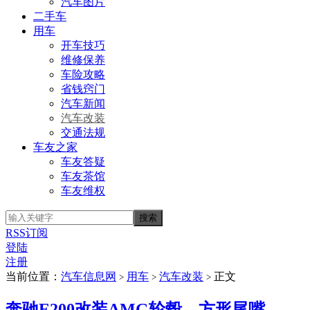
汽车图片
二手车
用车
开车技巧
维修保养
车险攻略
省钱窍门
汽车新闻
汽车改装
交通法规
车友之家
车友答疑
车友茶馆
车友维权
RSS订阅
登陆
注册
当前位置：
汽车信息网
用车
汽车改装
正文
>
>
>
奔驰E200改装AMG轮毂、方形尾嘴