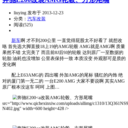
liuying 发布于 2013-12-23
分类：
汽车改装
阅读(525)
新车
啊 才不到200公里 一直觉得屁股太不好看了 就想改
咯 首先选大脚直接18上19的AMG轮毂 AMG就是AMG啊 质量
果然不错 太完美了 而且前8J后9J的轮毂 达到原厂一至数据的
轮胎 油耗也没增加 公里表保持一致 本质没变 外观那可是质的
变化啊
配上E63AMG的 四出嘴 外加AMG的尾标 骚红的内饰 绝
对的厦门第一无二的 一台E200 AMG 大家不要说啊 其实AMG
原厂根本没这车 呵呵 上图…
改装AMG轮毂、方形尾嘴
src="http://www.qichexinxiw.com/uploads/allimg/c1310/13Q361NS
N402.jpg" width=600 height=428 />