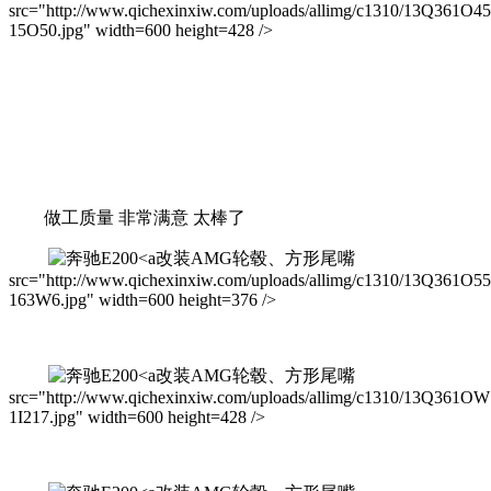
src="http://www.qichexinxiw.com/uploads/allimg/c1310/13Q361O4
15O50.jpg" width=600 height=428 />
做工质量 非常满意 太棒了
改装AMG轮毂、方形尾嘴
src="http://www.qichexinxiw.com/uploads/allimg/c1310/13Q361O5
163W6.jpg" width=600 height=376 />
改装AMG轮毂、方形尾嘴
src="http://www.qichexinxiw.com/uploads/allimg/c1310/13Q361OW
1I217.jpg" width=600 height=428 />