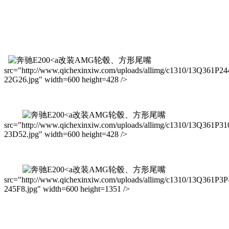
改装AMG轮毂、方形尾嘴
src="http://www.qichexinxiw.com/uploads/allimg/c1310/13Q361P24
22G26.jpg" width=600 height=428 />
改装AMG轮毂、方形尾嘴
src="http://www.qichexinxiw.com/uploads/allimg/c1310/13Q361P31
23D52.jpg" width=600 height=428 />
改装AMG轮毂、方形尾嘴
src="http://www.qichexinxiw.com/uploads/allimg/c1310/13Q361P3P
245F8.jpg" width=600 height=1351 />