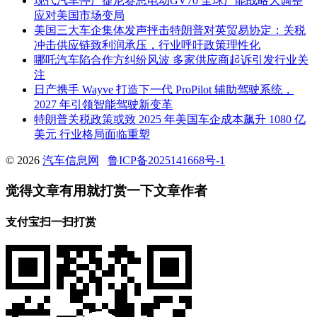
现代汽车停产捷尼赛思电动GV70 全球产能战略大调整
应对美国市场变局
美国三大车企集体发声抨击特朗普对英贸易协定：关税
冲击供应链致利润承压，行业呼吁政策理性化
哪吒汽车陷合作方纠纷风波 多家供应商起诉引发行业关
注
日产携手 Wayve 打造下一代 ProPilot 辅助驾驶系统，
2027 年引领智能驾驶新变革
特朗普关税政策或致 2025 年美国车企成本飙升 1080 亿
美元 行业格局面临重塑
© 2026
汽车信息网
鲁ICP备2025141668号-1
觉得文章有用就打赏一下文章作者
支付宝扫一扫打赏