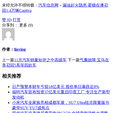
未经允许不得转载：
汽车信息网
»
漏油起火隐患 霍顿在澳召
回1.4万辆Captiva
赞 (
0
)
打赏
分享到：
更多
(
0
)
作者：
liuying
上一篇
11月汽车销量短评之中高级车
下一篇
气囊故障 宝马在
美召回5系等四款车
相关推荐
日产预警本财年亏损18亿美元 股价单日暴跌近8%
福特汽车宣布投资37亿美元重启印度工厂 专注生产新型
发动机
小米汽车全家族亮相成都车展，SU7 Ultra纽北限量版与
豪华SUV YU7成焦点