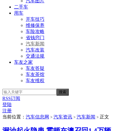
汽车图片
二手车
用车
开车技巧
维修保养
车险攻略
省钱窍门
汽车新闻
汽车改装
交通法规
车友之家
车友答疑
车友茶馆
车友维权
RSS订阅
登陆
注册
当前位置：
汽车信息网
汽车资讯
汽车新闻
正文
>
>
>
漏油起火隐患 霍顿在澳召回1.4万辆