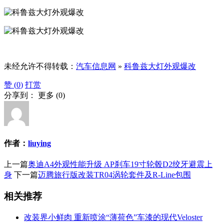
未经允许不得转载：
汽车信息网
»
科鲁兹大灯外观爆改
赞 (
0
)
打赏
分享到：
更多
(
0
)
作者：
liuying
上一篇
奥迪A4外观性能升级 AP刹车19寸轮毂D2绞牙避震上
身
下一篇
迈腾旅行版改装TR04涡轮套件及R-Line包围
相关推荐
改装界小鲜肉 重新喷涂“薄荷色”车漆的现代Veloster