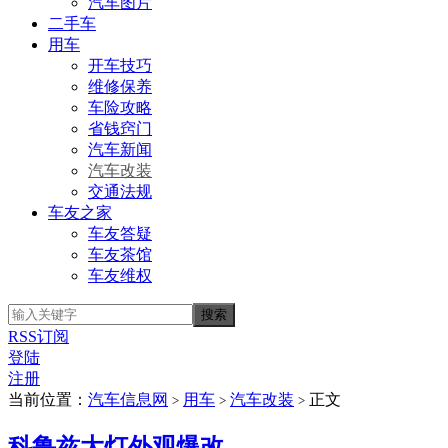
汽车图片
二手车
用车
开车技巧
维修保养
车险攻略
省钱窍门
汽车新闻
汽车改装
交通法规
车友之家
车友答疑
车友茶馆
车友维权
RSS订阅
登陆
注册
当前位置：
汽车信息网
用车
汽车改装
正文
>
>
>
科鲁兹大灯外观爆改