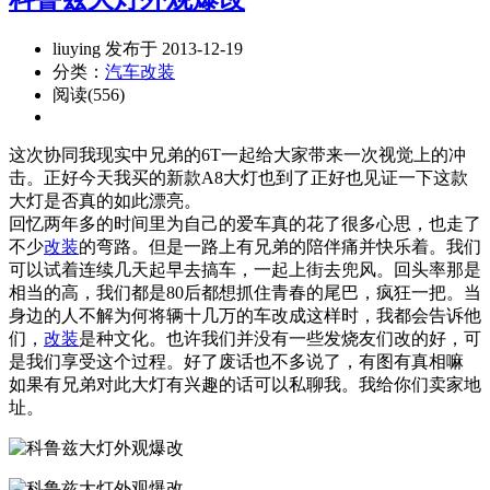
liuying 发布于 2013-12-19
分类：
汽车改装
阅读(556)
这次协同我现实中兄弟的6T一起给大家带来一次视觉上的冲
击。正好今天我买的新款A8大灯也到了正好也见证一下这款
大灯是否真的如此漂亮。
回忆两年多的时间里为自己的爱车真的花了很多心思，也走了
不少
改装
的弯路。但是一路上有兄弟的陪伴痛并快乐着。我们
可以试着连续几天起早去搞车，一起上街去兜风。回头率那是
相当的高，我们都是80后都想抓住青春的尾巴，疯狂一把。当
身边的人不解为何将辆十几万的车改成这样时，我都会告诉他
们，
改装
是种文化。也许我们并没有一些发烧友们改的好，可
是我们享受这个过程。好了废话也不多说了，有图有真相嘛
如果有兄弟对此大灯有兴趣的话可以私聊我。我给你们卖家地
址。