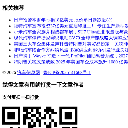
相关推荐
日产预警本财年亏损18亿美元 股价单日暴跌近8%
福特汽车宣布投资37亿美元重启印度工厂 专注生产新型
小米汽车全家族亮相成都车展，SU7 Ultra纽北限量版与豪
现代汽车停产捷尼赛思电动GV70 全球产能战略大调整
美国三大车企集体发声抨击特朗普对英贸易协定：关税冲
哪吒汽车陷合作方纠纷风波 多家供应商起诉引发行业关
日产携手 Wayve 打造下一代 ProPilot 辅助驾驶系统，2
特朗普关税政策或致 2025 年美国车企成本飙升 1080 
© 2026
汽车信息网
鲁ICP备2025141668号-1
觉得文章有用就打赏一下文章作者
支付宝扫一扫打赏