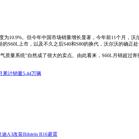
度为10.9%。但今年中国市场销量增长显著，今年前11个月，沃尔
新的S60L上市，以及不久之后S40和S80的换代，沃尔沃的确正
气质量系统”自然成了很大的卖点。由此看来，S60L月销超过奔驰C
月累计销量5.44万辆
迪A3改装Bilstein B16避震