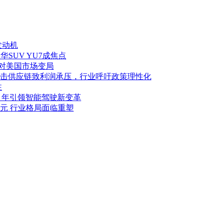
发动机
华SUV YU7成焦点
应对美国市场变局
击供应链致利润承压，行业呼吁政策理性化
注
027 年引领智能驾驶新变革
亿美元 行业格局面临重塑