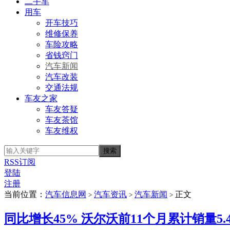
二手车
用车
开车技巧
维修保养
车险攻略
省钱窍门
汽车新闻
汽车改装
交通法规
车友之家
车友答疑
车友茶馆
车友维权
RSS订阅
登陆
注册
当前位置：
汽车信息网
汽车资讯
汽车新闻
正文
>
>
>
同比增长45% 沃尔沃前11个月累计销量5.