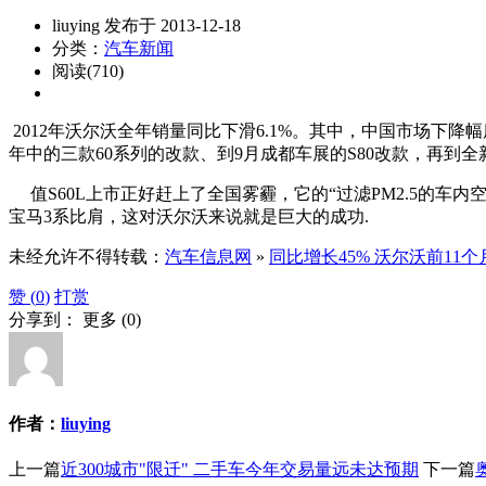
liuying 发布于 2013-12-18
分类：
汽车新闻
阅读(710)
2012年沃尔沃全年销量同比下滑6.1%。其中，中国市场下降幅
年中的三款60系列的改款、到9月成都车展的S80改款，再到全
值S60L上市正好赶上了全国雾霾，它的“过滤PM2.5的车内空
宝马3系比肩，这对沃尔沃来说就是巨大的成功.
未经允许不得转载：
汽车信息网
»
同比增长45% 沃尔沃前11个
赞 (
0
)
打赏
分享到：
更多
(
0
)
作者：
liuying
上一篇
近300城市"限迁" 二手车今年交易量远未达预期
下一篇
奥