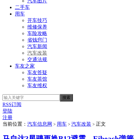
汽车图片
二手车
用车
开车技巧
维修保养
车险攻略
省钱窍门
汽车新闻
汽车改装
交通法规
车友之家
车友答疑
车友茶馆
车友维权
RSS订阅
登陆
注册
当前位置：
汽车信息网
用车
汽车改装
正文
>
>
>
马自达3星骋更换B12避震、Eibeach弹簧