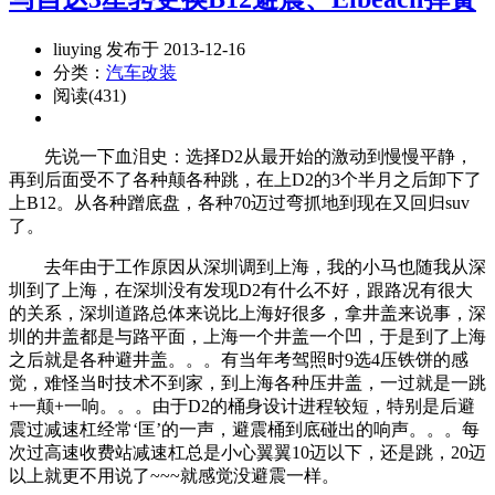
liuying 发布于 2013-12-16
分类：
汽车改装
阅读(431)
先说一下血泪史：选择D2从最开始的激动到慢慢平静，
再到后面受不了各种颠各种跳，在上D2的3个半月之后卸下了
上B12。从各种蹭底盘，各种70迈过弯抓地到现在又回归suv
了。
去年由于工作原因从深圳调到上海，我的小马也随我从深
圳到了上海，在深圳没有发现D2有什么不好，跟路况有很大
的关系，深圳道路总体来说比上海好很多，拿井盖来说事，深
圳的井盖都是与路平面，上海一个井盖一个凹，于是到了上海
之后就是各种避井盖。。。有当年考驾照时9选4压铁饼的感
觉，难怪当时技术不到家，到上海各种压井盖，一过就是一跳
+一颠+一响。。。由于D2的桶身设计进程较短，特别是后避
震过减速杠经常‘匡’的一声，避震桶到底碰出的响声。。。每
次过高速收费站减速杠总是小心翼翼10迈以下，还是跳，20迈
以上就更不用说了~~~就感觉没避震一样。