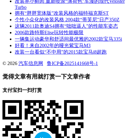
改装界小鲜肉 重新喷涂“薄荷色”车漆的现代Veloster
Turbo
拥有“胖胖宽体版”改装风格的福特福克斯ST
个性小众化的改装风格 2004款“蒂芙尼”日产350Z
这辆2011款奥迪S4拥有“咄咄逼人”的性能车姿态
2006款路特斯Elise玩转性能极限
一辆集运动豪华和舒适间最优雅的2002款宝马335i
好看！来自2002年的哑光紫宝马M3
改装一台看似“不中用”的2015款宝马i8超跑
© 2026
汽车信息网
鲁ICP备2025141668号-1
觉得文章有用就打赏一下文章作者
支付宝扫一扫打赏