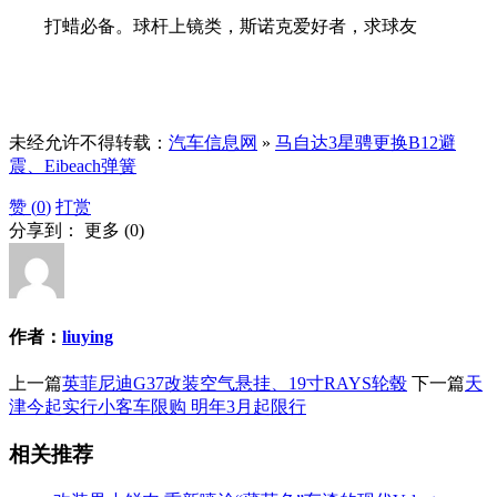
打蜡必备。球杆上镜类，斯诺克爱好者，求球友
未经允许不得转载：
汽车信息网
»
马自达3星骋更换B12避
震、Eibeach弹簧
赞 (
0
)
打赏
分享到：
更多
(
0
)
作者：
liuying
上一篇
英菲尼迪G37改装空气悬挂、19寸RAYS轮毂
下一篇
天
津今起实行小客车限购 明年3月起限行
相关推荐