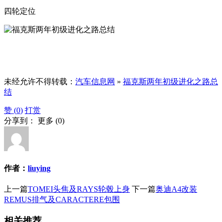
四轮定位
未经允许不得转载：
汽车信息网
»
福克斯两年初级进化之路总
结
赞 (
0
)
打赏
分享到：
更多
(
0
)
作者：
liuying
上一篇
TOMEI头焦及RAYS轮毂上身
下一篇
奥迪A4改装
REMUS排气及CARACTERE包围
相关推荐