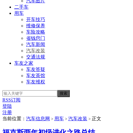
汽车图片
二手车
用车
开车技巧
维修保养
车险攻略
省钱窍门
汽车新闻
汽车改装
交通法规
车友之家
车友答疑
车友茶馆
车友维权
RSS订阅
登陆
注册
当前位置：
汽车信息网
用车
汽车改装
正文
>
>
>
福克斯两年初级进化之路总结