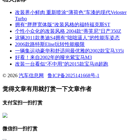
改装界小鲜肉 重新喷涂“薄荷色”车漆的现代Veloster
Turbo
拥有“胖胖宽体版”改装风格的福特福克斯ST
个性小众化的改装风格 2004款“蒂芙尼”日产350Z
这辆2011款奥迪S4拥有“咄咄逼人”的性能车姿态
2006款路特斯Elise玩转性能极限
一辆集运动豪华和舒适间最优雅的2002款宝马335i
好看！来自2002年的哑光紫宝马M3
改装一台看似“不中用”的2015款宝马i8超跑
© 2026
汽车信息网
鲁ICP备2025141668号-1
觉得文章有用就打赏一下文章作者
支付宝扫一扫打赏
微信扫一扫打赏