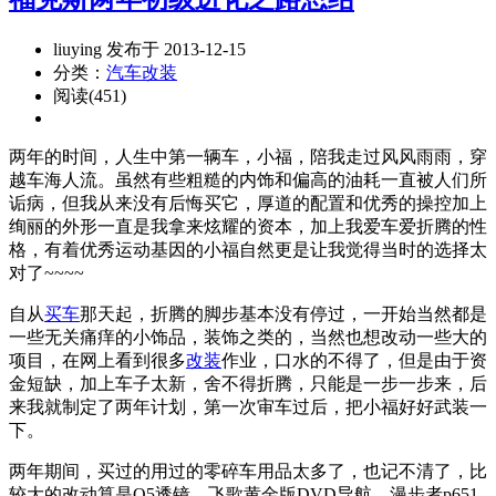
liuying 发布于 2013-12-15
分类：
汽车改装
阅读(451)
两年的时间，人生中第一辆车，小福，陪我走过风风雨雨，穿
越车海人流。虽然有些粗糙的内饰和偏高的油耗一直被人们所
诟病，但我从来没有后悔买它，厚道的配置和优秀的操控加上
绚丽的外形一直是我拿来炫耀的资本，加上我爱车爱折腾的性
格，有着优秀运动基因的小福自然更是让我觉得当时的选择太
对了~~~~
自从
买车
那天起，折腾的脚步基本没有停过，一开始当然都是
一些无关痛痒的小饰品，装饰之类的，当然也想改动一些大的
项目，在网上看到很多
改装
作业，口水的不得了，但是由于资
金短缺，加上车子太新，舍不得折腾，只能是一步一步来，后
来我就制定了两年计划，第一次审车过后，把小福好好武装一
下。
两年期间，买过的用过的零碎车用品太多了，也记不清了，比
较大的改动算是Q5透镜，飞歌黄金版DVD导航，漫步者p651