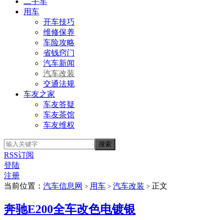
二手车
用车
开车技巧
维修保养
车险攻略
省钱窍门
汽车新闻
汽车改装
交通法规
车友之家
车友答疑
车友茶馆
车友维权
RSS订阅
登陆
注册
当前位置：
汽车信息网
用车
汽车改装
正文
>
>
>
奔驰E200全车改色电镀银