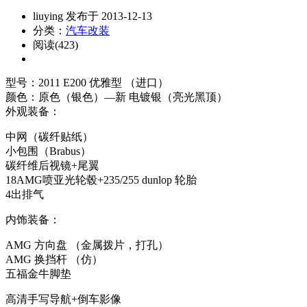
liuying 发布于 2013-12-13
分类：
汽车改装
阅读(423)
型号：2011 E200 优雅型 （进口）
颜色：原色（银色）—新 电镀银（亮光黑顶）
外观装备：
中网（碳纤贴纸）
小包围（Brabus）
碳纤维后视镜+尾翼
18AMG喷亚光轮毂+235/255 dunlop 轮胎
4出排气
内饰装备：
AMG 方向盘 （金属拨片，打孔）
AMG 换挡杆 （仿）
五福金牛脚垫
高清手写导航+倒车影像