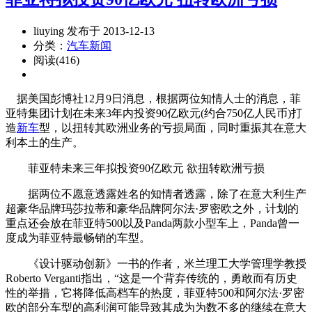
liuying 发布于 2013-12-13
分类：
汽车新闻
阅读(416)
据美国彭博社12月9日消息，根据两位知情人士的消息，菲
亚特集团计划在未来3年内投资90亿欧元(约合750亿人民币)打
造
新车
型，以扭转其欧洲业务的亏损局面，同时重振其在意大
利本土的生产。
菲亚特未来三年拟投资90亿欧元 欲扭转欧洲亏损
据两位不愿意透露姓名的知情者透露，除了在意大利生产
超豪华品牌玛莎拉蒂和豪华品牌阿尔法·罗密欧之外，计划的
重点还会放在菲亚特500以及Panda两款小型车上，Panda曾一
度成为菲亚特最畅销的车型。
《设计驱动创新》一书的作者，米兰理工大学管理学教授
Roberto Verganti指出，“这是一个背弃传统的，勇敢而有历史
性的举措，它将降低高档车的热度，菲亚特500和阿尔法·罗密
欧的部分车型的高利润可能导致其成为为数不多的继续在意大