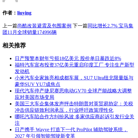
作者：
liuying
上一篇
尚酷改装避震及包围案例
下一篇
同比增长2.7% 宝马集
团11月全球销量174996辆
相关推荐
日产预警本财年亏损18亿美元 股价单日暴跌近8%
福特汽车宣布投资37亿美元重启印度工厂 专注生产新型
发动机
小米汽车全家族亮相成都车展，SU7 Ultra纽北限量版与
豪华SUV YU7成焦点
现代汽车停产捷尼赛思电动GV70 全球产能战略大调整
应对美国市场变局
美国三大车企集体发声抨击特朗普对英贸易协定：关税
冲击供应链致利润承压，行业呼吁政策理性化
哪吒汽车陷合作方纠纷风波 多家供应商起诉引发行业关
注
日产携手 Wayve 打造下一代 ProPilot 辅助驾驶系统，
2027 年引领智能驾驶新变革