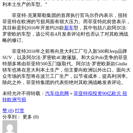
利本土生产的车型。”
菲亚特-克莱斯勒集团的首席执行官马尔乔内表示，扭转
菲亚特在欧洲的亏损局面有很大压力。而菲亚特此前曾表示，
其目标是到2016年开发约20款
新车
型，其中包括八款阿尔法·
罗密欧的车型，该公司在4月发表评论时也否认了对其欧洲战
略的修订。
菲亚特2016年之前将向意大利工厂引入新500和Jeep品牌
SUV，以及阿尔法·罗密欧4C敞篷版。和大众Polo竞争的菲亚
特朋多将由菲亚特500五门版取代。阿尔法·罗密欧新款Giulia
轿车也将在意大利本土生产，但主要向欧洲以外出口。面向大
众市场的车型将在波兰工厂生产，以节省成本，提高利润率。
除此之外，菲亚特集团的代表拒绝对其欧洲战略发表评论。
未经允许不得转载：
汽车信息网
»
菲亚特拟投资90亿欧元 扭
转欧洲亏损
赞 (
0
)
打赏
分享到：
更多
(
0
)