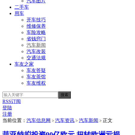
汽车图片
二手车
用车
开车技巧
维修保养
车险攻略
省钱窍门
汽车新闻
汽车改装
交通法规
车友之家
车友答疑
车友茶馆
车友维权
RSS订阅
登陆
注册
当前位置：
汽车信息网
汽车资讯
汽车新闻
正文
>
>
>
菲亚特拟投资90亿欧元 扭转欧洲亏损