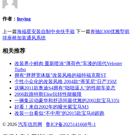
作者：
liuying
上一篇
海福星安装自制中央扶手箱
下一篇
奔驰E300优雅型前
排座椅加装通风系统
相关推荐
改装界小鲜肉 重新喷涂“薄荷色”车漆的现代Veloster
Turbo
拥有“胖胖宽体版”改装风格的福特福克斯ST
个性小众化的改装风格 2004款“蒂芙尼”日产350Z
这辆2011款奥迪S4拥有“咄咄逼人”的性能车姿态
2006款路特斯Elise玩转性能极限
一辆集运动豪华和舒适间最优雅的2002款宝马335i
好看！来自2002年的哑光紫宝马M3
改装一台看似“不中用”的2015款宝马i8超跑
© 2026
汽车信息网
鲁ICP备2025141668号-1