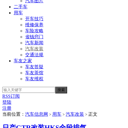
汽车图片
二手车
用车
开车技巧
维修保养
车险攻略
省钱窍门
汽车新闻
汽车改装
交通法规
车友之家
车友答疑
车友茶馆
车友维权
RSS订阅
登陆
注册
当前位置：
汽车信息网
用车
汽车改装
正文
>
>
>
日产GTR改装HKS全段排气