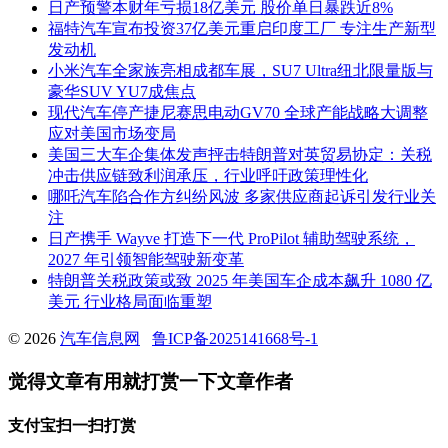
日产预警本财年亏损18亿美元 股价单日暴跌近8%
福特汽车宣布投资37亿美元重启印度工厂 专注生产新型
发动机
小米汽车全家族亮相成都车展，SU7 Ultra纽北限量版与
豪华SUV YU7成焦点
现代汽车停产捷尼赛思电动GV70 全球产能战略大调整
应对美国市场变局
美国三大车企集体发声抨击特朗普对英贸易协定：关税
冲击供应链致利润承压，行业呼吁政策理性化
哪吒汽车陷合作方纠纷风波 多家供应商起诉引发行业关
注
日产携手 Wayve 打造下一代 ProPilot 辅助驾驶系统，
2027 年引领智能驾驶新变革
特朗普关税政策或致 2025 年美国车企成本飙升 1080 亿
美元 行业格局面临重塑
© 2026
汽车信息网
鲁ICP备2025141668号-1
觉得文章有用就打赏一下文章作者
支付宝扫一扫打赏