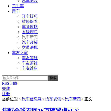
汽车图片
二手车
用车
开车技巧
维修保养
车险攻略
省钱窍门
汽车新闻
汽车改装
交通法规
车友之家
车友答疑
车友茶馆
车友维权
RSS订阅
登陆
注册
当前位置：
汽车信息网
汽车资讯
汽车新闻
正文
>
>
>
福特全球召回16万辆翼虎SUV