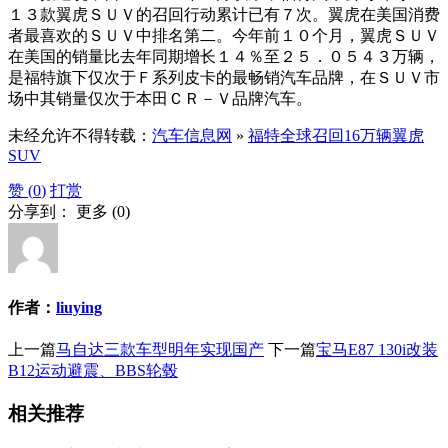
１３款翼虎ＳＵＶ的召回行动累计已有７次。翼虎在美国消费
者最喜欢的ＳＵＶ中排名第二。今年前１０个月，翼虎ＳＵＶ
在美国的销量比去年同期增长１４％至２５．０５４３万辆，
是福特旗下仅次于Ｆ系列皮卡的最畅销汽车品牌，在ＳＵＶ市
场中其销量仅次于本田ＣＲ－Ｖ品牌汽车。
未经允许不得转载：
汽车信息网
»
福特全球召回16万辆翼虎
SUV
赞 (
0
)
打赏
分享到：
更多
(
0
)
作者：
liuying
上一篇
马自达三款车型明年实现国产
下一篇
宝马E87 130i改装
B12运动避震、BBS轮毂
相关推荐