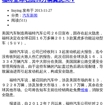
liuying 发布于 2013-11-27
分类：
汽车新闻
阅读(511)
美国汽车制造商福特汽车公司２６日宣布，因存在起火隐患，
福特决定在全球召回１６万多辆２０１３款翼虎多功能运动型
车（ＳＵＶ）。
福特汽车说，公司已经收到１３起发动机起火报告，迄今
没有收到起火致人伤亡的报告。此次召回在全球涉及１６．１
３３４万辆汽车，其中大部分在美国。美国国家公路交通安全
管理局报告说，由于这些车辆的汽缸盖过热后易出现裂缝，导
致漏油进而引起发动机起火，构成安全隐患。
福特汽车说，被召回的汽车中，涉及美国市场的有１３．
９２２８万辆，涉及加拿大市场１．８９１７万辆，其余在全
球其他市场。公司将告知车主前往经销商处免费
维修
，消除安
全隐患。
报道说，自２０１２年７月以来，福特汽车公司针对２０