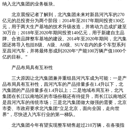
纳入北汽集团的业务板块。
北京晨报记者了解到，北汽集团未来对新昌河汽车的270
亿元的总投资分为两个阶段：2014年至2017年期间投资130亿
元，用于两大生产基地的技术升级改造，并将动力总成扩建至
30万台；2018年至2020年期间投资140亿元，用于新建自主品
牌、合资品牌整车基地的建设。2014年至2020年期间，北汽集
团还将导入包括B级、A级、A0级、SUV在内的多个车型系列
至昌河汽车，并将最终形成到2020年“产能100万辆产值1000个
亿的目标。”
产品布局具有互补性
三大原因让北汽集团兼并重组昌河汽车成为可能：一是产
品布局具有互补性，昌河汽车的产品排量多在1.4升以下，北
汽集团的产品排量多在1.4升以上；二是地域布局互补，北汽
集团在长江以南地区的市场份额还有待提升，而长江以南地区
是昌河汽车的传统市场；三是北汽集团做大做强的需要，北京
市委、市政府要求北汽集团“立足北京，面向全国，走向世
界”，尽快进入汽车行业的第一梯队。
北汽集团今年有望实现整车销售超过210万辆，在各项指