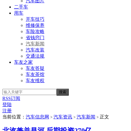
汽车图片
二手车
用车
开车技巧
维修保养
车险攻略
省钱窍门
汽车新闻
汽车改装
交通法规
车友之家
车友答疑
车友茶馆
车友维权
RSS订阅
登陆
注册
当前位置：
汽车信息网
汽车资讯
汽车新闻
正文
>
>
>
北汽兼并昌河 后期投资270亿