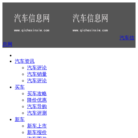
汽车信
息网
汽车资讯
汽车评论
汽车销量
汽车评论
买车
买车攻略
降价优惠
汽车导购
汽车评测
新车
新车上市
新车报价