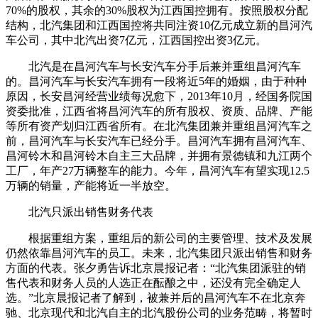
70%的股权，其余的30%股权为江西国控拥有。按照股权分配
结构，北汽集团和江西国控将共同注资10亿元成立新的昌河汽
车公司，其中北汽出资7亿元，江西国控出资3亿元。
北汽是在昌河汽车与长安汽车分手后兼并重组昌河汽车
的。昌河汽车与长安汽车拥有一段将近5年的婚姻，由于种种
原因，长安昌河经营业绩每况愈下，2013年10月，经国务院国
资委批准，江西省将昌河汽车的所有股权、资质、品牌、产能
等所有资产划归江西省所有。在北汽集团兼并重组昌河汽车之
前，昌河汽车与长安汽车已经分手。昌河汽车拥有昌河汽车、
昌河铃木和昌河铃木自主三大品牌，并拥有景德镇和九江两个
工厂，年产27万辆整车的能力。今年，昌河汽车有望实现12.5
万辆的销量，产能将近一半放空。
北汽只派出销售财务代表
根据重组方案，重组后的新公司的主要管理、技术及发展
仍然依靠昌河汽车的员工。未来，北汽集团只派出销售和财务
方面的代表。张夕勇告诉北京晨报记者：“北汽集团派驻的销
售代表和财务人员的人选正在酝酿之中，还没有完全确定人
选。”北京晨报记者了解到，被兼并后的昌河汽车不在北京奔
驰、北京现代和北汽自主的北汽股份公司的业务范畴，将暂时