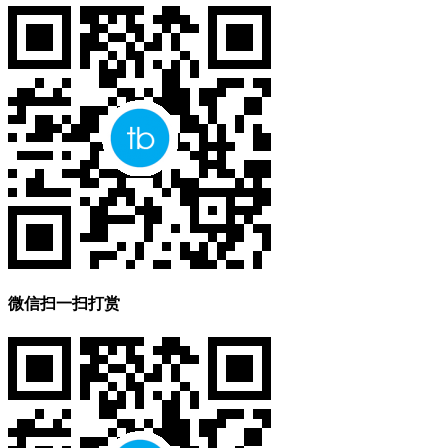
微信扫一扫打赏