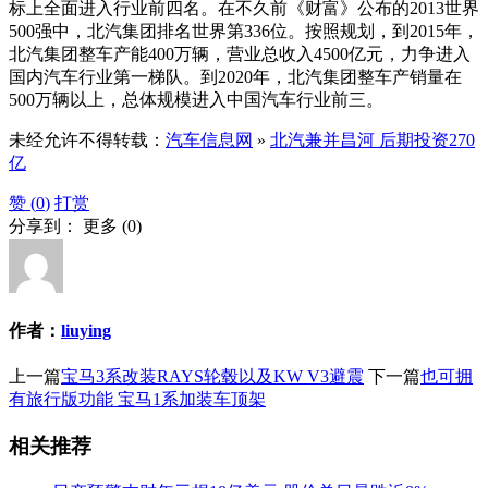
标上全面进入行业前四名。在不久前《财富》公布的2013世界
500强中，北汽集团排名世界第336位。按照规划，到2015年，
北汽集团整车产能400万辆，营业总收入4500亿元，力争进入
国内汽车行业第一梯队。到2020年，北汽集团整车产销量在
500万辆以上，总体规模进入中国汽车行业前三。
未经允许不得转载：
汽车信息网
»
北汽兼并昌河 后期投资270
亿
赞 (
0
)
打赏
分享到：
更多
(
0
)
作者：
liuying
上一篇
宝马3系改装RAYS轮毂以及KW V3避震
下一篇
也可拥
有旅行版功能 宝马1系加装车顶架
相关推荐