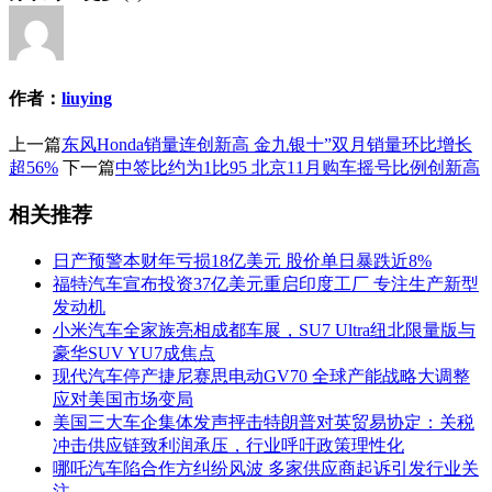
作者：
liuying
上一篇
东风Honda销量连创新高 金九银十”双月销量环比增长
超56%
下一篇
中签比约为1比95 北京11月购车摇号比例创新高
相关推荐
日产预警本财年亏损18亿美元 股价单日暴跌近8%
福特汽车宣布投资37亿美元重启印度工厂 专注生产新型
发动机
小米汽车全家族亮相成都车展，SU7 Ultra纽北限量版与
豪华SUV YU7成焦点
现代汽车停产捷尼赛思电动GV70 全球产能战略大调整
应对美国市场变局
美国三大车企集体发声抨击特朗普对英贸易协定：关税
冲击供应链致利润承压，行业呼吁政策理性化
哪吒汽车陷合作方纠纷风波 多家供应商起诉引发行业关
注