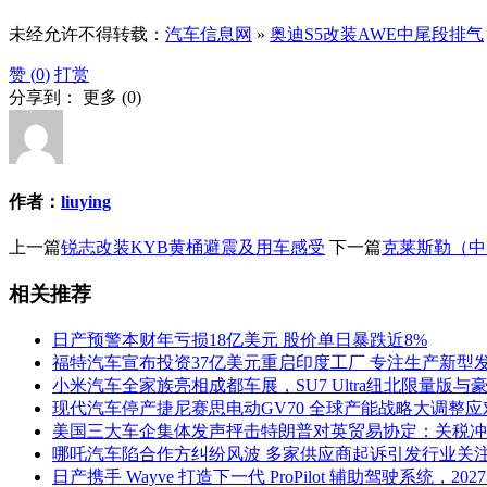
未经允许不得转载：
汽车信息网
»
奥迪S5改装AWE中尾段排气
赞 (
0
)
打赏
分享到：
更多
(
0
)
作者：
liuying
上一篇
锐志改装KYB黄桶避震及用车感受
下一篇
克莱斯勒（中
相关推荐
日产预警本财年亏损18亿美元 股价单日暴跌近8%
福特汽车宣布投资37亿美元重启印度工厂 专注生产新型
小米汽车全家族亮相成都车展，SU7 Ultra纽北限量版与豪
现代汽车停产捷尼赛思电动GV70 全球产能战略大调整
美国三大车企集体发声抨击特朗普对英贸易协定：关税冲
哪吒汽车陷合作方纠纷风波 多家供应商起诉引发行业关
日产携手 Wayve 打造下一代 ProPilot 辅助驾驶系统，2