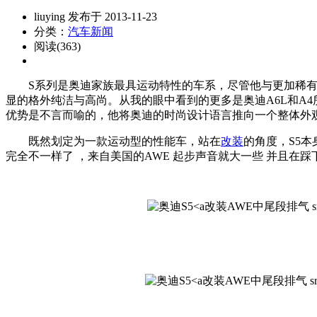
liuying 发布于 2013-11-23
分类：
汽车新闻
阅读(363)
S系列是奥迪家族最具运动特性的车系，尽管他与更加稀有的
显的格外纯洁与高尚。从我的眼中看到的更多是奥迪A6L和A
优势是不言而喻的，他将奥迪的时尚设计语言推向一个整体外
既然划定为一款运动型的性能车，站在
改装
的角度，S5本
完全不一样了 ，来自美国的AWE 起步声音就大一些 并且在踩
改装AWE中尾段排气 src="http
改装AWE中尾段排气 src="http