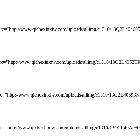
://www.qichexinxiw.com/uploads/allimg/c1310/13Q2L404605F-H
://www.qichexinxiw.com/uploads/allimg/c1310/13Q2L4052TP-W4
//www.qichexinxiw.com/uploads/allimg/c1310/13Q2L40593N0-9
://www.qichexinxiw.com/uploads/allimg/c1310/13Q2L40Ac50-10