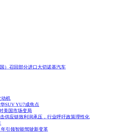
国）召回部分进口大切诺基汽车
发动机
华SUV YU7成焦点
应对美国市场变局
击供应链致利润承压，行业呼吁政策理性化
注
027 年引领智能驾驶新变革