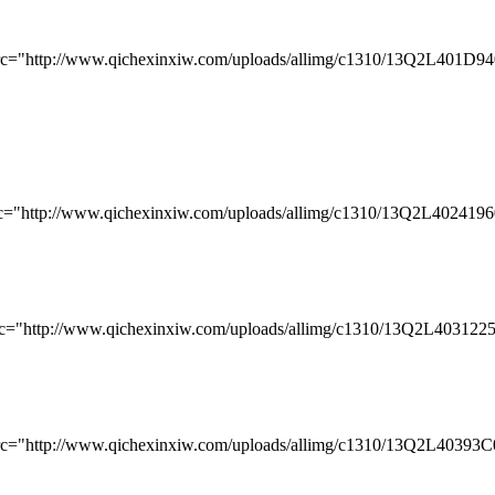
//www.qichexinxiw.com/uploads/allimg/c1310/13Q2L401D940-3
//www.qichexinxiw.com/uploads/allimg/c1310/13Q2L40241960-4
//www.qichexinxiw.com/uploads/allimg/c1310/13Q2L40312250-5
://www.qichexinxiw.com/uploads/allimg/c1310/13Q2L40393C0-6