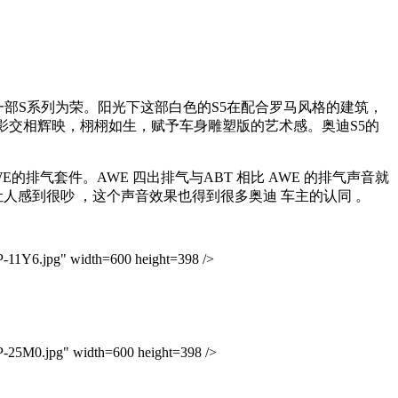
部S系列为荣。阳光下这部白色的S5在配合罗马风格的建筑，
影交相辉映，栩栩如生，赋予车身雕塑版的艺术感。奥迪S5的
E的排气套件。AWE 四出排气与ABT 相比 AWE 的排气声音就
让人感到很吵 ，这个声音效果也得到很多奥迪 车主的认同 。
Y6.jpg" width=600 height=398 />
5M0.jpg" width=600 height=398 />