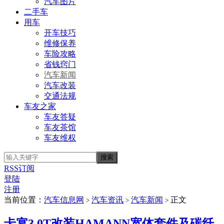
汽车图片
二手车
用车
开车技巧
维修保养
车险攻略
省钱窍门
汽车新闻
汽车改装
交通法规
车友之家
车友答疑
车友茶馆
车友维权
RSS订阅
登陆
注册
当前位置：
汽车信息网
汽车资讯
汽车新闻
正文
>
>
>
卡宴3.0T改装HAMANN宽体套件及碳纤