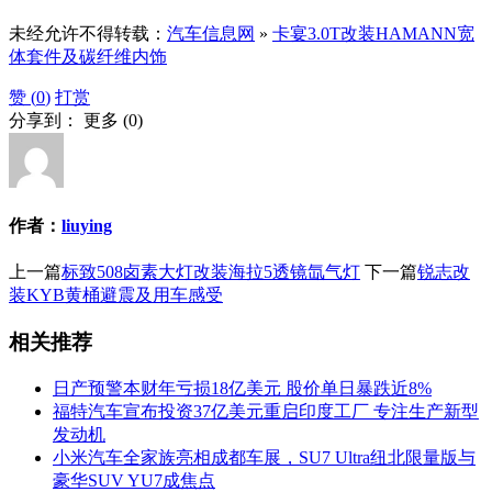
未经允许不得转载：
汽车信息网
»
卡宴3.0T改装HAMANN宽
体套件及碳纤维内饰
赞 (
0
)
打赏
分享到：
更多
(
0
)
作者：
liuying
上一篇
标致508卤素大灯改装海拉5透镜氙气灯
下一篇
锐志改
装KYB黄桶避震及用车感受
相关推荐
日产预警本财年亏损18亿美元 股价单日暴跌近8%
福特汽车宣布投资37亿美元重启印度工厂 专注生产新型
发动机
小米汽车全家族亮相成都车展，SU7 Ultra纽北限量版与
豪华SUV YU7成焦点