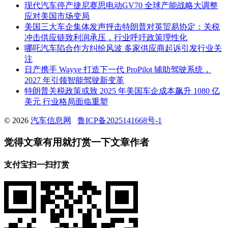
现代汽车停产捷尼赛思电动GV70 全球产能战略大调整
应对美国市场变局
美国三大车企集体发声抨击特朗普对英贸易协定：关税
冲击供应链致利润承压，行业呼吁政策理性化
哪吒汽车陷合作方纠纷风波 多家供应商起诉引发行业关
注
日产携手 Wayve 打造下一代 ProPilot 辅助驾驶系统，
2027 年引领智能驾驶新变革
特朗普关税政策或致 2025 年美国车企成本飙升 1080 亿
美元 行业格局面临重塑
© 2026
汽车信息网
鲁ICP备2025141668号-1
觉得文章有用就打赏一下文章作者
支付宝扫一扫打赏