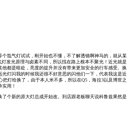
弄个氙气灯试试，刚开始也不懂，不了解透镜啊神马的，就从某
气灯发光原理与卤素不同，所以找在路上根本不聚光！近光就是
其他都是暗处，亮度的提升并没有带来更加安全的行车感受。换
远光灯闪我的时候我还很不好意思的闪他们一下，代表我这是近
心把灯给换了，由于本人米不多，所以在Q5，海拉3以及博世之
单实用！
换了个新的原大灯总成开始改。到店跟老板聊天说科鲁兹果然是