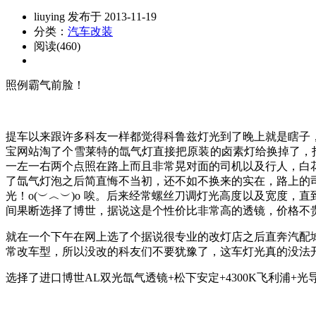
liuying 发布于 2013-11-19
分类：
汽车改装
阅读(460)
照例霸气前脸！
提车以来跟许多科友一样都觉得科鲁兹灯光到了晚上就是瞎子
宝网站淘了个雪莱特的氙气灯直接把原装的卤素灯给换掉了，
一左一右两个点照在路上而且非常晃对面的司机以及行人，白
了氙气灯泡之后简直悔不当初，还不如不换来的实在，路上的
光！o(︶︿︶)o 唉。后来经常螺丝刀调灯光高度以及宽度
间果断选择了博世，据说这是个性价比非常高的透镜，价格不
就在一个下午在网上选了个据说很专业的改灯店之后直奔汽配
常改车型，所以没改的科友们不要犹豫了，这车灯光真的没法
选择了进口博世AL双光氙气透镜+松下安定+4300K飞利浦+光