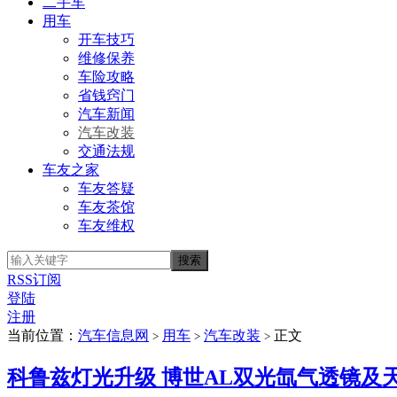
二手车
用车
开车技巧
维修保养
车险攻略
省钱窍门
汽车新闻
汽车改装
交通法规
车友之家
车友答疑
车友茶馆
车友维权
RSS订阅
登陆
注册
当前位置：
汽车信息网
用车
汽车改装
正文
>
>
>
科鲁兹灯光升级 博世AL双光氙气透镜及