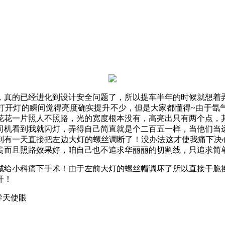
，真的已经进化到设计安全问题了，所以提车半年的时候就想着
打开灯的瞬间觉得亮度确实提升不少，但是大家都懂得~由于氙
花花一片照人不照路，光的宽度根本没有，高亮出只有两个点，
司机看到我就闪灯，弄得自己简直就是个二百五一样，当他们当
，直到有一天直接把左边大灯的螺丝调断了！没办法这才使我痛下决
贵而且照路效果好，咱自己也不追求华丽丽的切割线，只追求简
城给小科痛下手术！由于左前大灯的螺丝帽调坏了所以直接干脆
开！
导天使眼