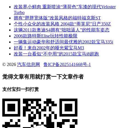
改装界小鲜肉 重新喷涂“薄荷色”车漆的现代Veloster
Turbo
拥有“胖胖宽体版”改装风格的福特福克斯ST
个性小众化的改装风格 2004款“蒂芙尼”日产350Z
这辆2011款奥迪S4拥有“咄咄逼人”的性能车姿态
2006款路特斯Elise玩转性能极限
一辆集运动豪华和舒适间最优雅的2002款宝马335i
好看！来自2002年的哑光紫宝马M3
改装一台看似“不中用”的2015款宝马i8超跑
© 2026
汽车信息网
鲁ICP备2025141668号-1
觉得文章有用就打赏一下文章作者
支付宝扫一扫打赏