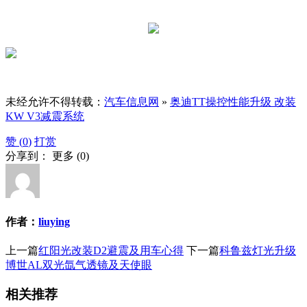
未经允许不得转载：
汽车信息网
»
奥迪TT操控性能升级 改装
KW V3减震系统
赞 (
0
)
打赏
分享到：
更多
(
0
)
作者：
liuying
上一篇
红阳光改装D2避震及用车心得
下一篇
科鲁兹灯光升级
博世AL双光氙气透镜及天使眼
相关推荐