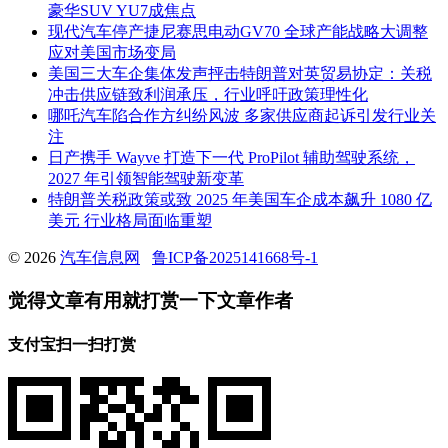
豪华SUV YU7成焦点
现代汽车停产捷尼赛思电动GV70 全球产能战略大调整
应对美国市场变局
美国三大车企集体发声抨击特朗普对英贸易协定：关税
冲击供应链致利润承压，行业呼吁政策理性化
哪吒汽车陷合作方纠纷风波 多家供应商起诉引发行业关
注
日产携手 Wayve 打造下一代 ProPilot 辅助驾驶系统，
2027 年引领智能驾驶新变革
特朗普关税政策或致 2025 年美国车企成本飙升 1080 亿
美元 行业格局面临重塑
© 2026
汽车信息网
鲁ICP备2025141668号-1
觉得文章有用就打赏一下文章作者
支付宝扫一扫打赏