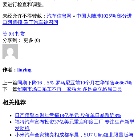
要进行检查和调整。
未经允许不得转载：
汽车信息网
»
中国大陆涉1025辆 部分进
口阿斯顿·马丁汽车被召回
赞 (
0
)
打赏
分享到：
更多
(
0
)
作者：
liuying
上一篇
同期下降16．5％ 罗马尼亚前10个月在华销售46667辆
下一篇
华南市场日系车不再一家独大 多足鼎立格局日显
相关推荐
日产预警本财年亏损18亿美元 股价单日暴跌近8%
福特汽车宣布投资37亿美元重启印度工厂 专注生产新型
发动机
小米汽车全家族亮相成都车展，SU7 Ultra纽北限量版与