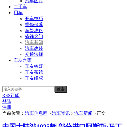
汽车图片
二手车
用车
开车技巧
维修保养
车险攻略
省钱窍门
汽车新闻
汽车改装
交通法规
车友之家
车友答疑
车友茶馆
车友维权
RSS订阅
登陆
注册
当前位置：
汽车信息网
汽车资讯
汽车新闻
正文
>
>
>
中国大陆涉1025辆 部分进口阿斯顿·马丁