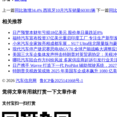
上一篇
同比激增34.4% 西班牙10月汽车销量60301辆
下一篇
同比
相关推荐
日产预警本财年亏损18亿美元 股价单日暴跌近8%
福特汽车宣布投资37亿美元重启印度工厂 专注生产新型
小米汽车全家族亮相成都车展，SU7 Ultra纽北限量版与豪
现代汽车停产捷尼赛思电动GV70 全球产能战略大调整
美国三大车企集体发声抨击特朗普对英贸易协定：关税冲
哪吒汽车陷合作方纠纷风波 多家供应商起诉引发行业关
日产携手 Wayve 打造下一代 ProPilot 辅助驾驶系统，2
特朗普关税政策或致 2025 年美国车企成本飙升 1080 
© 2026
汽车信息网
鲁ICP备2025141668号-1
觉得文章有用就打赏一下文章作者
支付宝扫一扫打赏