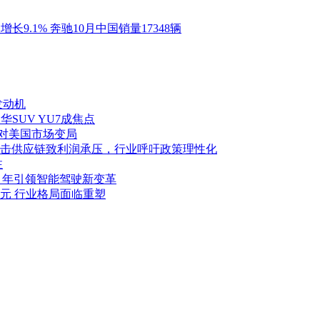
增长9.1% 奔驰10月中国销量17348辆
发动机
华SUV YU7成焦点
应对美国市场变局
击供应链致利润承压，行业呼吁政策理性化
注
027 年引领智能驾驶新变革
亿美元 行业格局面临重塑