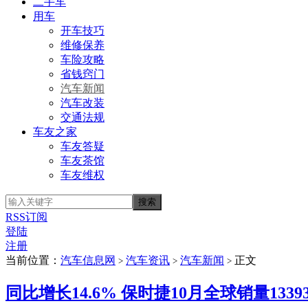
二手车
用车
开车技巧
维修保养
车险攻略
省钱窍门
汽车新闻
汽车改装
交通法规
车友之家
车友答疑
车友茶馆
车友维权
RSS订阅
登陆
注册
当前位置：
汽车信息网
汽车资讯
汽车新闻
正文
>
>
>
同比增长14.6% 保时捷10月全球销量1339