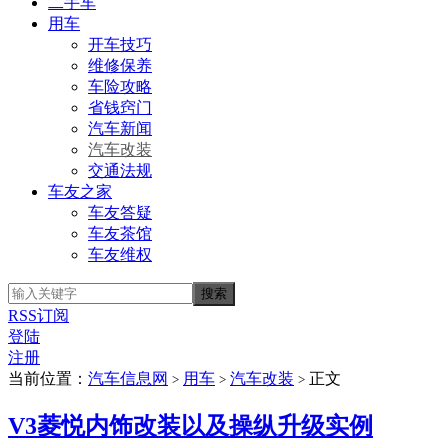
二手车
用车
开车技巧
维修保养
车险攻略
省钱窍门
汽车新闻
汽车改装
交通法规
车友之家
车友答疑
车友茶馆
车友维权
RSS订阅
登陆
注册
当前位置：
汽车信息网
用车
汽车改装
正文
>
>
>
V3菱悦内饰改装以及操纵升级实例